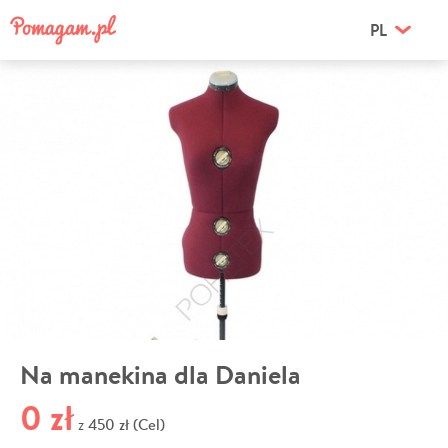
PL
Na manekina dla Daniela
0 zł
450 zł (Cel)
z