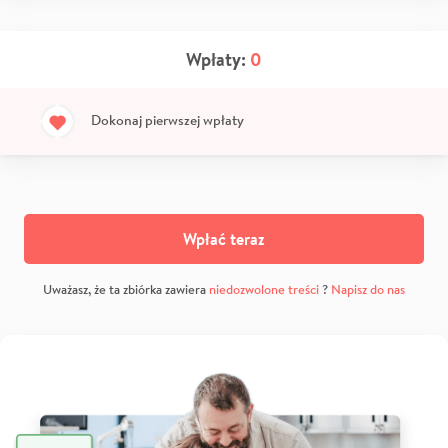
Wpłaty:
0
Dokonaj pierwszej wpłaty
Wpłać teraz
Uważasz, że ta zbiórka zawiera
niedozwolone treści
?
Napisz do nas