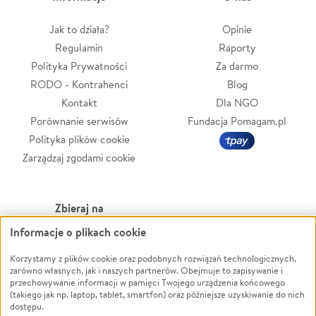
Jak to działa?
Opinie
Regulamin
Raporty
Polityka Prywatności
Za darmo
RODO - Kontrahenci
Blog
Kontakt
Dla NGO
Porównanie serwisów
Fundacja Pomagam.pl
Polityka plików cookie
Zarządzaj zgodami cookie
Zbieraj na
Informacje o plikach cookie
Leczenie
LGBTQ+
Zwierzęta
Powódź
Korzystamy z plików cookie oraz podobnych rozwiązań technologicznych,
zarówno własnych, jak i naszych partnerów. Obejmuje to zapisywanie i
Pożar
Wichura
przechowywanie informacji w pamięci Twojego urządzenia końcowego
(takiego jak np. laptop, tablet, smartfon) oraz późniejsze uzyskiwanie do nich
Ukraina
NGO
dostępu.
Sport
Religia