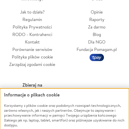
Jak to działa?
Opinie
Regulamin
Raporty
Polityka Prywatności
Za darmo
RODO - Kontrahenci
Blog
Kontakt
Dla NGO
Porównanie serwisów
Fundacja Pomagam.pl
Polityka plików cookie
Zarządzaj zgodami cookie
Zbieraj na
Informacje o plikach cookie
Leczenie
LGBTQ+
Zwierzęta
Powódź
Korzystamy z plików cookie oraz podobnych rozwiązań technologicznych,
zarówno własnych, jak i naszych partnerów. Obejmuje to zapisywanie i
Pożar
Wichura
przechowywanie informacji w pamięci Twojego urządzenia końcowego
(takiego jak np. laptop, tablet, smartfon) oraz późniejsze uzyskiwanie do nich
Ukraina
NGO
dostępu.
Sport
Religia