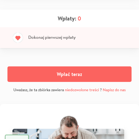
Wpłaty:
0
Dokonaj pierwszej wpłaty
Wpłać teraz
Uważasz, że ta zbiórka zawiera
niedozwolone treści
?
Napisz do nas