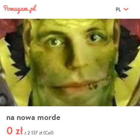
PL
na nowa morde
0 zł
2 137 zł (Cel)
z