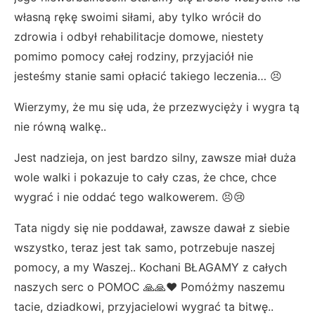
własną rękę swoimi siłami, aby tylko wrócił do
zdrowia i odbył rehabilitacje domowe, niestety
pomimo pomocy całej rodziny, przyjaciół nie
jesteśmy stanie sami opłacić takiego leczenia… 😣
Wierzymy, że mu się uda, że przezwycięży i wygra tą
nie równą walkę..
Jest nadzieja, on jest bardzo silny, zawsze miał duża
wole walki i pokazuje to cały czas, że chce, chce
wygrać i nie oddać tego walkowerem. 😣😢
Tata nigdy się nie poddawał, zawsze dawał z siebie
wszystko, teraz jest tak samo, potrzebuje naszej
pomocy, a my Waszej.. Kochani BŁAGAMY z całych
naszych serc o POMOC 🙏🙏❤️ Pomóżmy naszemu
tacie, dziadkowi, przyjacielowi wygrać ta bitwę..