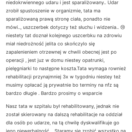
niedokrwiennego udaru i jest sparaliżowany.. Udar
zrobił spustoszenie w organizmie, tata ma
sparaliżowaną prawą stronę ciała, ponadto nie
mówi.., uszczerbek dotyczy też słuchu i widzenia.. 😢
niestety tat doznał kolejnego uszcerbku na zdrowiu
miał niedrożność jelita co skończylo się
zapalenieniem otrzewnej w chwili obecnej jest po
operacji , jest juz w domu niestey opatrunki,
pielęgniarki to następne koszta.Tata wymaga rownież
rehabilitacji przynajmniej 3x w tygodniu niestey też
musimy opłacać ją prywatnie bo terminy na nfz są
bardzo długie . Bardzo prosimy o wsparcie
Nasz tata w szpitalu był rehabilitowany, jednak nie
został skierowany na dalszą rehabilitacje na oddział
dla osób po udarze, na tą chwilę dyskwalifikuje go
jego niewerbalność… Staramy się zrobić wszystko na