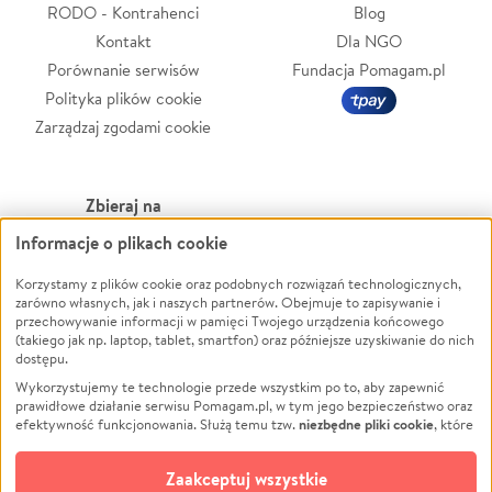
RODO - Kontrahenci
Blog
Kontakt
Dla NGO
Porównanie serwisów
Fundacja Pomagam.pl
Polityka plików cookie
Zarządzaj zgodami cookie
Zbieraj na
Informacje o plikach cookie
Leczenie
LGBTQ+
Zwierzęta
Powódź
Korzystamy z plików cookie oraz podobnych rozwiązań technologicznych,
zarówno własnych, jak i naszych partnerów. Obejmuje to zapisywanie i
Pożar
Wichura
przechowywanie informacji w pamięci Twojego urządzenia końcowego
(takiego jak np. laptop, tablet, smartfon) oraz późniejsze uzyskiwanie do nich
Ukraina
NGO
dostępu.
Sport
Religia
Wykorzystujemy te technologie przede wszystkim po to, aby zapewnić
Pomoc Finansowa
Edukacja
prawidłowe działanie serwisu Pomagam.pl, w tym jego bezpieczeństwo oraz
niezbędne pliki cookie
efektywność funkcjonowania. Służą temu tzw.
, które
Projekty
Podróż
pozostają zawsze aktywne.
Dowiedz się więcej
Pogrzeb
Impreza
opcjonalnych plików cookie
Dodatkowo, używamy
oraz podobnych
Zaakceptuj wszystkie
Społeczność lokalna
Ochrona środowiska
technologii do celów analitycznych i retargetingowych. Możesz wyrazić