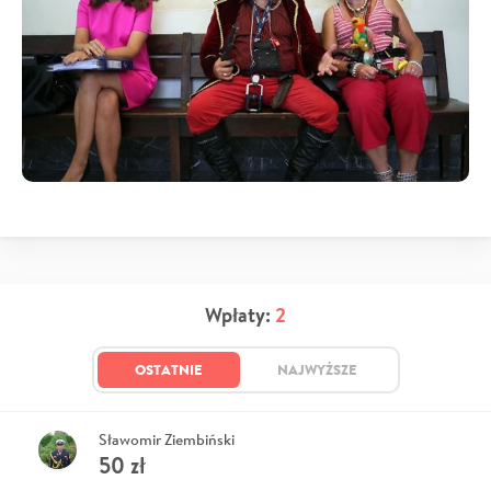
Wpłaty:
2
OSTATNIE
NAJWYŻSZE
Sławomir Ziembiński
50
zł