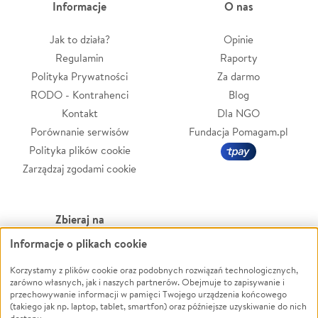
Informacje
O nas
Jak to działa?
Opinie
Regulamin
Raporty
Polityka Prywatności
Za darmo
RODO - Kontrahenci
Blog
Kontakt
Dla NGO
Porównanie serwisów
Fundacja Pomagam.pl
Polityka plików cookie
Zarządzaj zgodami cookie
Zbieraj na
Informacje o plikach cookie
Leczenie
LGBTQ+
Zwierzęta
Powódź
Korzystamy z plików cookie oraz podobnych rozwiązań technologicznych,
zarówno własnych, jak i naszych partnerów. Obejmuje to zapisywanie i
Pożar
Wichura
przechowywanie informacji w pamięci Twojego urządzenia końcowego
(takiego jak np. laptop, tablet, smartfon) oraz późniejsze uzyskiwanie do nich
Ukraina
NGO