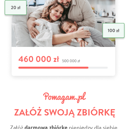
ZAŁÓŻ SWOJĄ ZBIÓRKĘ
Załóż
darmową zbiórkę
pieniędzy dla siebie,