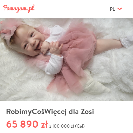
PL
RobimyCośWięcej dla Zosi
65 890 zł
100 000 zł (Cel)
z