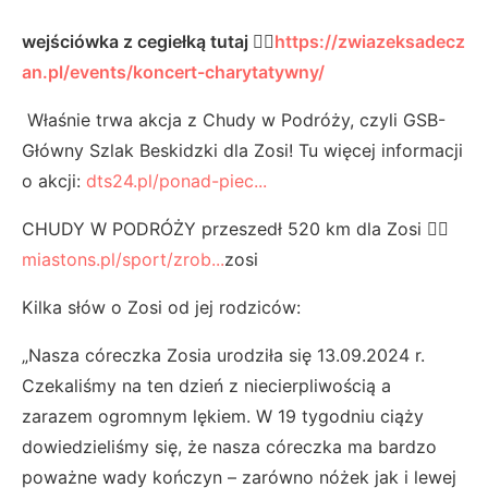
wejściówka z cegiełką tutaj 👉🏼
https://zwiazeksadecz
an.pl/events/koncert-charytatywny/
Właśnie trwa akcja z Chudy w Podróży, czyli GSB-
Główny Szlak Beskidzki dla Zosi! Tu więcej informacji
o akcji:
dts24.pl/ponad-piec...
CHUDY W PODRÓŻY przeszedł 520 km dla Zosi 👉🏼
miastons.pl/sport/zrob...
zosi
Kilka słów o Zosi od jej rodziców:
„Nasza córeczka Zosia urodziła się 13.09.2024 r.
Czekaliśmy na ten dzień z niecierpliwością a
zarazem ogromnym lękiem. W 19 tygodniu ciąży
dowiedzieliśmy się, że nasza córeczka ma bardzo
poważne wady kończyn – zarówno nóżek jak i lewej