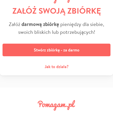
ZAŁÓŻ SWOJĄ ZBIÓRKĘ
Załóż
darmową zbiórkę
pieniędzy dla siebie,
swoich bliskich lub potrzebujących!
Stwórz zbiórkę - za darmo
Jak to działa?