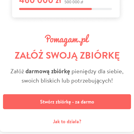
ZAŁÓŻ SWOJĄ ZBIÓRKĘ
Załóż
darmową zbiórkę
pieniędzy dla siebie,
swoich bliskich lub potrzebujących!
Stwórz zbiórkę - za darmo
Jak to działa?