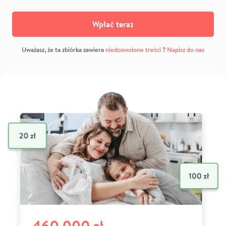
Wpłać teraz
Uważasz, że ta zbiórka zawiera
niedozwolone treści
?
Napisz do nas