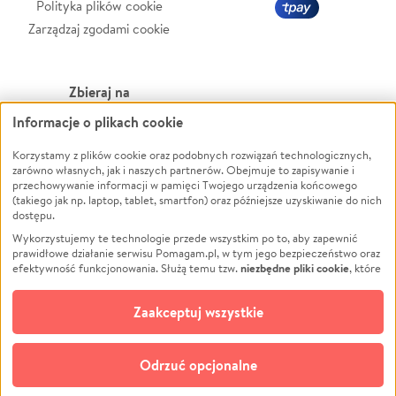
Polityka plików cookie
Zarządzaj zgodami cookie
Zbieraj na
Informacje o plikach cookie
Leczenie
LGBTQ+
Zwierzęta
Powódź
Korzystamy z plików cookie oraz podobnych rozwiązań technologicznych,
zarówno własnych, jak i naszych partnerów. Obejmuje to zapisywanie i
Pożar
Wichura
przechowywanie informacji w pamięci Twojego urządzenia końcowego
(takiego jak np. laptop, tablet, smartfon) oraz późniejsze uzyskiwanie do nich
Ukraina
NGO
dostępu.
Sport
Religia
Wykorzystujemy te technologie przede wszystkim po to, aby zapewnić
Pomoc Finansowa
Edukacja
prawidłowe działanie serwisu Pomagam.pl, w tym jego bezpieczeństwo oraz
niezbędne pliki cookie
efektywność funkcjonowania. Służą temu tzw.
, które
Projekty
Podróż
pozostają zawsze aktywne.
Dowiedz się więcej
Pogrzeb
Impreza
opcjonalnych plików cookie
Dodatkowo, używamy
oraz podobnych
Zaakceptuj wszystkie
Społeczność lokalna
Ochrona środowiska
technologii do celów analitycznych i retargetingowych. Możesz wyrazić
zgodę na ich stosowanie lub jej odmówić. W dowolnym momencie masz
Kultura
Biznes
możliwość zmiany swoich preferencji na stronie „Zarządzaj zgodami cookie”,
Odrzuć opcjonalne
Polski
do której link znajdziesz w stopce serwisu Pomagam.pl. Opcjonalne pliki
cookie wykorzystywane są w następujących celach: