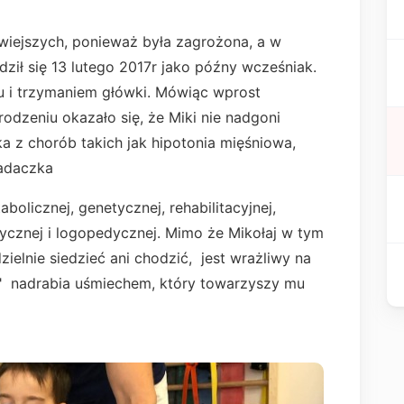
twiejszych, ponieważ była zagrożona, a w
odził się 13 lutego 2017r jako późny wcześniak.
u i trzymaniem główki. Mówiąc wprost
rodzeniu okazało się, że Miki nie nadgoni
a z chorób takich jak hipotonia mięśniowa,
adaczka
abolicznej, genetycznej, rehabilitacyjnej,
dycznej i logopedycznej. Mimo że Mikołaj w tym
zielnie siedzieć ani chodzić, jest wrażliwy na
i" nadrabia uśmiechem, który towarzyszy mu