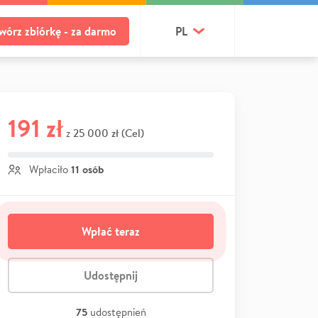
wórz zbiórkę - za darmo
PL
191 zł
25 000 zł (Cel)
z
11 osób
Wpłaciło
Wpłać teraz
Udostępnij
75
udostępnień