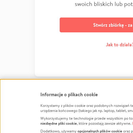
swoich bliskich lub po
Stwórz zbiórkę - z
Jak to działa
Informacje o plikach cookie
Korzystamy z plików cookie oraz podobnych rozwiązań t
Infor
urządzenia końcowego (takiego jak np. laptop, tablet, sm
Wykorzystujemy te technologie przede wszystkim po to,
Jak to 
niezbędne pliki cookie
, które pozostają zawsze aktywne.
Facebook
Twitter
Instagram
Regula
opcjonalnych plików cookie
Dodatkowo, używamy
oraz p