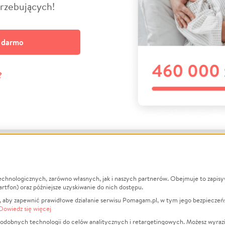
trzebujących!
a darmo
?
echnologicznych, zarówno własnych, jak i naszych partnerów. Obejmuje to zapis
macje
O nas
Zbieraj n
artfon) oraz późniejsze uzyskiwanie do nich dostępu.
 aby zapewnić prawidłowe działanie serwisu Pomagam.pl, w tym jego bezpieczeń
działa?
Opinie
Leczenie
Dowiedz się więcej
min
Raporty
Zwierzęta
odobnych technologii do celów analitycznych i retargetingowych. Możesz wyrazi