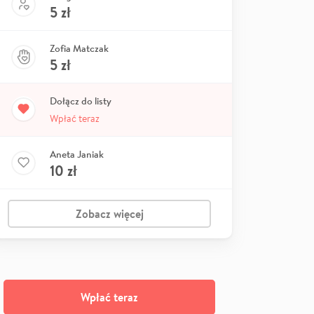
5
zł
Zofia Matczak
5
zł
Dołącz do listy
Wpłać teraz
Aneta Janiak
10
zł
Zobacz więcej
Wpłać teraz