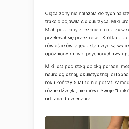
Ciąża żony nie należała do tych najła
trakcie pojawiła się cukrzyca. Miki ur
Miał problemy z leżeniem na brzuszk
przelewał się przez ręce. Krótko po u
rówieśników, a jego stan wynika wynik
opóźniony rozwój psychoruchowy i p
Miki jest pod stałą opieką poradni met
neurologicznej, okulistycznej, ortope
roku kończy 5 lat to nie potrafi samod
różne dźwięki, nie mówi. Swoje "brak
od rana do wieczora.