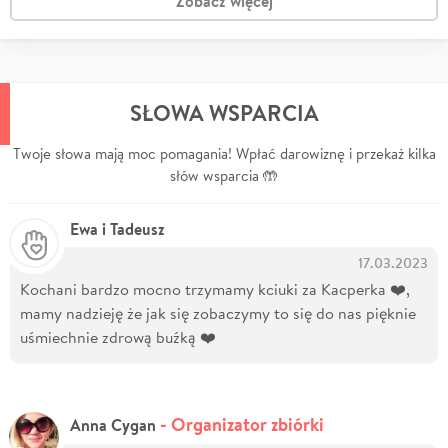
Zobacz więcej
SŁOWA WSPARCIA
Twoje słowa mają moc pomagania! Wpłać darowiznę i przekaż kilka
słów wsparcia 🤲
Ewa i Tadeusz
17.03.2023
Kochani bardzo mocno trzymamy kciuki za Kacperka ❤️,
mamy nadzieję że jak się zobaczymy to się do nas pięknie
uśmiechnie zdrową buźką ❤️
- Organizator zbiórki
Anna Cygan