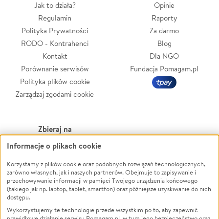
Jak to działa?
Opinie
Regulamin
Raporty
Polityka Prywatności
Za darmo
RODO - Kontrahenci
Blog
Kontakt
Dla NGO
Porównanie serwisów
Fundacja Pomagam.pl
Polityka plików cookie
Zarządzaj zgodami cookie
Zbieraj na
Informacje o plikach cookie
Leczenie
LGBTQ+
Zwierzęta
Powódź
Korzystamy z plików cookie oraz podobnych rozwiązań technologicznych,
zarówno własnych, jak i naszych partnerów. Obejmuje to zapisywanie i
Pożar
Wichura
przechowywanie informacji w pamięci Twojego urządzenia końcowego
(takiego jak np. laptop, tablet, smartfon) oraz późniejsze uzyskiwanie do nich
Ukraina
NGO
dostępu.
Sport
Religia
Wykorzystujemy te technologie przede wszystkim po to, aby zapewnić
Pomoc Finansowa
Edukacja
prawidłowe działanie serwisu Pomagam.pl, w tym jego bezpieczeństwo oraz