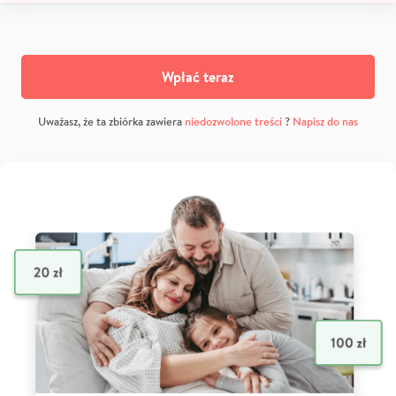
Wpłać teraz
Uważasz, że ta zbiórka zawiera
niedozwolone treści
?
Napisz do nas