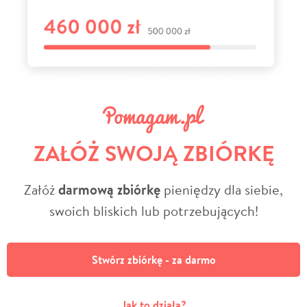
ZAŁÓŻ SWOJĄ ZBIÓRKĘ
Załóż
darmową zbiórkę
pieniędzy dla siebie,
swoich bliskich lub potrzebujących!
Stwórz zbiórkę - za darmo
Jak to działa?