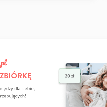
 ZBIÓRKĘ
niędzy dla siebie,
trzebujących!