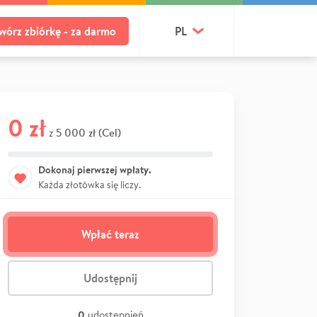
wórz zbiórkę - za darmo
PL
0 zł
5 000 zł (Cel)
z
Dokonaj pierwszej wpłaty.
Każda złotówka się liczy.
Wpłać teraz
Udostępnij
0
udostępnień