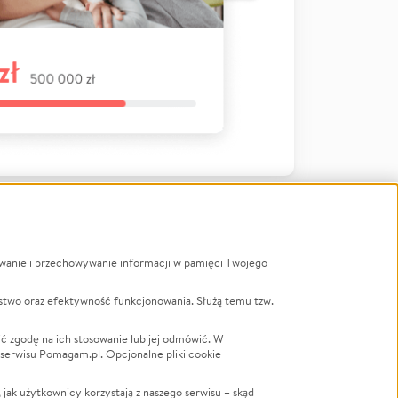
ywanie i przechowywanie informacji w pamięci Twojego
a
stwo oraz efektywność funkcjonowania. Służą temu tzw.
LGBTQ+
Powódź
ć zgodę na ich stosowanie lub jej odmówić. W
 serwisu Pomagam.pl. Opcjonalne pliki cookie
Wichura
NGO
ak użytkownicy korzystają z naszego serwisu – skąd