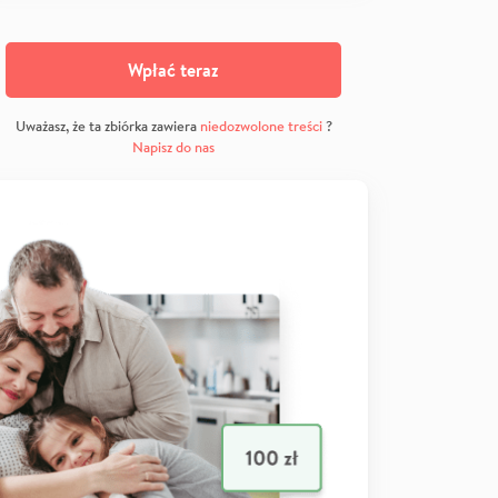
Wpłać teraz
Uważasz, że ta zbiórka zawiera
niedozwolone treści
?
Napisz do nas