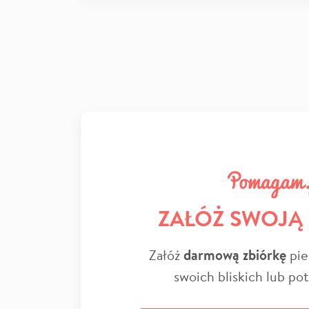
ZAŁÓŻ SWOJĄ
Załóż
darmową zbiórkę
pie
swoich bliskich lub po