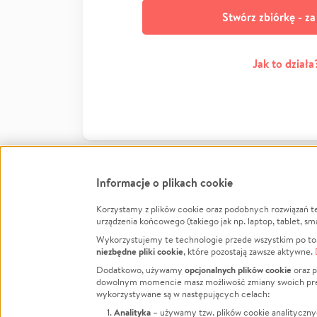
Stwórz zbiórkę - z
Jak to działa
Informacje o plikach cookie
Korzystamy z plików cookie oraz podobnych rozwiązań t
Infor
urządzenia końcowego (takiego jak np. laptop, tablet, sm
Wykorzystujemy te technologie przede wszystkim po to,
Jak to 
niezbędne pliki cookie
, które pozostają zawsze aktywne.
Facebook
Twitter
Instagram
Regula
opcjonalnych plików cookie
Dodatkowo, używamy
oraz p
dowolnym momencie masz możliwość zmiany swoich prefere
Polity
LinkedIn
TikTok
Youtube
wykorzystywane są w następujących celach:
RODO -
Analityka
– używamy tzw. plików cookie analityczny