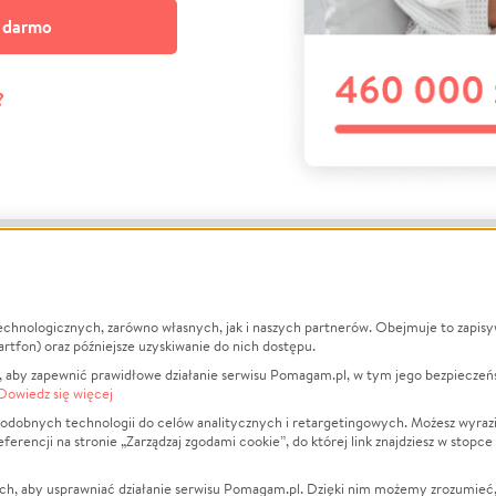
a darmo
?
echnologicznych, zarówno własnych, jak i naszych partnerów. Obejmuje to zapis
macje
O nas
Zbieraj n
artfon) oraz późniejsze uzyskiwanie do nich dostępu.
 aby zapewnić prawidłowe działanie serwisu Pomagam.pl, w tym jego bezpieczeń
działa?
Opinie
Leczenie
Dowiedz się więcej
min
Raporty
Zwierzęta
odobnych technologii do celów analitycznych i retargetingowych. Możesz wyrazi
ncji na stronie „Zarządzaj zgodami cookie”, do której link znajdziesz w stopce
ka Prywatności
Za darmo
Pożar
 Kontrahenci
Blog
Ukraina
ch, aby usprawniać działanie serwisu Pomagam.pl. Dzięki nim możemy zrozumieć, j