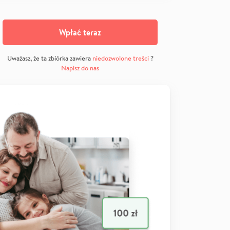
Wpłać teraz
Uważasz, że ta zbiórka zawiera
niedozwolone treści
?
Napisz do nas