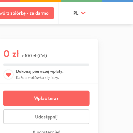
wórz zbiórkę - za darmo
PL
0 zł
100 zł (Cel)
z
Dokonaj pierwszej wpłaty.
Każda złotówka się liczy.
Wpłać teraz
Udostępnij
0
udostępnień