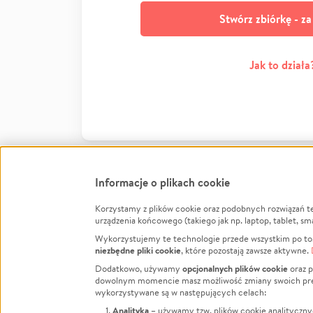
Stwórz zbiórkę - z
Jak to działa
Informacje o plikach cookie
Korzystamy z plików cookie oraz podobnych rozwiązań t
Infor
urządzenia końcowego (takiego jak np. laptop, tablet, sm
Wykorzystujemy te technologie przede wszystkim po to,
Jak to 
niezbędne pliki cookie
, które pozostają zawsze aktywne.
Facebook
Twitter
Instagram
Regula
opcjonalnych plików cookie
Dodatkowo, używamy
oraz p
dowolnym momencie masz możliwość zmiany swoich prefere
Polity
LinkedIn
TikTok
Youtube
wykorzystywane są w następujących celach:
RODO -
Analityka
– używamy tzw. plików cookie analityczny