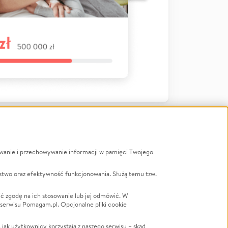
ywanie i przechowywanie informacji w pamięci Twojego
a
stwo oraz efektywność funkcjonowania. Służą temu tzw.
LGBTQ+
Powódź
ć zgodę na ich stosowanie lub jej odmówić. W
 serwisu Pomagam.pl. Opcjonalne pliki cookie
Wichura
NGO
ak użytkownicy korzystają z naszego serwisu – skąd