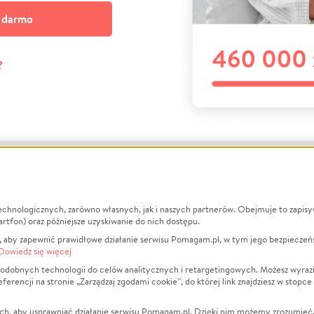
a darmo
?
echnologicznych, zarówno własnych, jak i naszych partnerów. Obejmuje to zapis
macje
O nas
Zbieraj n
artfon) oraz późniejsze uzyskiwanie do nich dostępu.
 aby zapewnić prawidłowe działanie serwisu Pomagam.pl, w tym jego bezpieczeń
działa?
Opinie
Leczenie
Dowiedz się więcej
min
Raporty
Zwierzęta
odobnych technologii do celów analitycznych i retargetingowych. Możesz wyrazi
ncji na stronie „Zarządzaj zgodami cookie”, do której link znajdziesz w stopce
ka Prywatności
Za darmo
Pożar
 Kontrahenci
Blog
Ukraina
ch, aby usprawniać działanie serwisu Pomagam.pl. Dzięki nim możemy zrozumieć, j