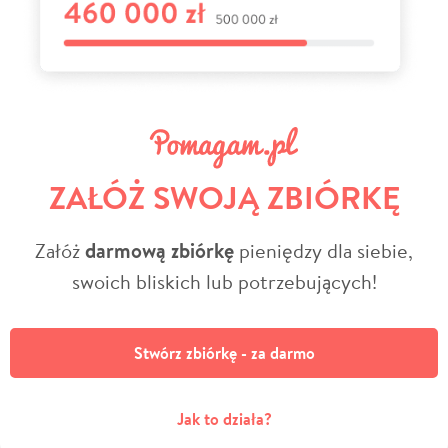
ZAŁÓŻ SWOJĄ ZBIÓRKĘ
Załóż
darmową zbiórkę
pieniędzy dla siebie,
swoich bliskich lub potrzebujących!
Stwórz zbiórkę - za darmo
Jak to działa?