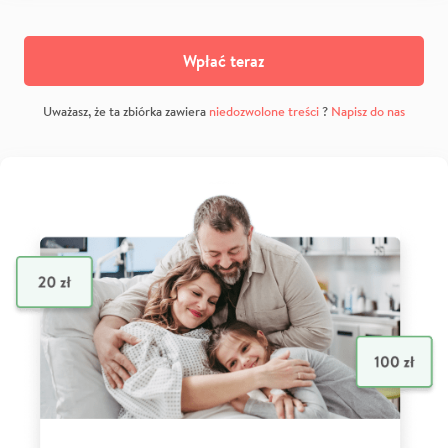
Wpłać teraz
Uważasz, że ta zbiórka zawiera
niedozwolone treści
?
Napisz do nas