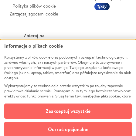
Polityka plików cookie
Zarządzaj zgodami cookie
Zbieraj na
Informacje o plikach cookie
Leczenie
LGBTQ+
Zwierzęta
Powódź
Korzystamy z plików cookie oraz podobnych rozwiązań technologicznych,
zarówno własnych, jak i naszych partnerów. Obejmuje to zapisywanie i
Pożar
Wichura
przechowywanie informacji w pamięci Twojego urządzenia końcowego
(takiego jak np. laptop, tablet, smartfon) oraz późniejsze uzyskiwanie do nich
Ukraina
NGO
dostępu.
Sport
Religia
Wykorzystujemy te technologie przede wszystkim po to, aby zapewnić
Pomoc Finansowa
Edukacja
prawidłowe działanie serwisu Pomagam.pl, w tym jego bezpieczeństwo oraz
niezbędne pliki cookie
efektywność funkcjonowania. Służą temu tzw.
, które
Projekty
Podróż
pozostają zawsze aktywne.
Dowiedz się więcej
Pogrzeb
Impreza
opcjonalnych plików cookie
Dodatkowo, używamy
oraz podobnych
Zaakceptuj wszystkie
Społeczność lokalna
Ochrona środowiska
technologii do celów analitycznych i retargetingowych. Możesz wyrazić
zgodę na ich stosowanie lub jej odmówić. W dowolnym momencie masz
Kultura
Biznes
możliwość zmiany swoich preferencji na stronie „Zarządzaj zgodami cookie”,
Odrzuć opcjonalne
Polski
do której link znajdziesz w stopce serwisu Pomagam.pl. Opcjonalne pliki
cookie wykorzystywane są w następujących celach: