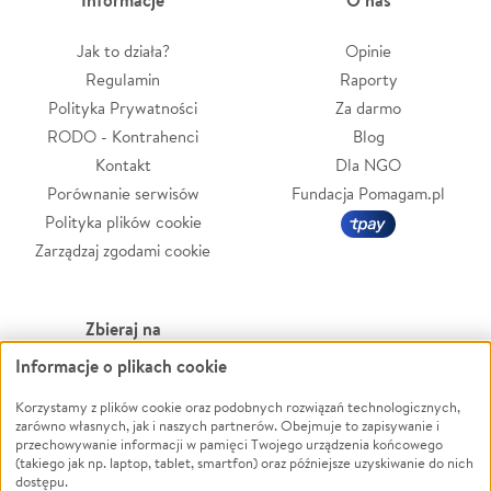
Jak to działa?
Opinie
Regulamin
Raporty
Polityka Prywatności
Za darmo
RODO - Kontrahenci
Blog
Kontakt
Dla NGO
Porównanie serwisów
Fundacja Pomagam.pl
Polityka plików cookie
Zarządzaj zgodami cookie
Zbieraj na
Informacje o plikach cookie
Leczenie
LGBTQ+
Zwierzęta
Powódź
Korzystamy z plików cookie oraz podobnych rozwiązań technologicznych,
zarówno własnych, jak i naszych partnerów. Obejmuje to zapisywanie i
Pożar
Wichura
przechowywanie informacji w pamięci Twojego urządzenia końcowego
(takiego jak np. laptop, tablet, smartfon) oraz późniejsze uzyskiwanie do nich
Ukraina
NGO
dostępu.