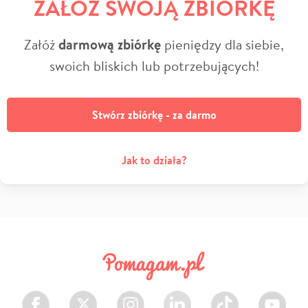
ZAŁÓŻ SWOJĄ ZBIÓRKĘ
Załóż
darmową zbiórkę
pieniędzy dla siebie,
swoich bliskich lub potrzebujących!
Stwórz zbiórkę - za darmo
Jak to działa?
Facebook
Twitter
Instagram
LinkedIn
TikTok
Youtube