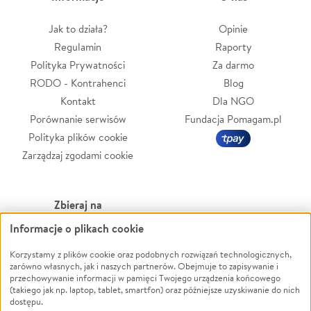
Jak to działa?
Opinie
Regulamin
Raporty
Polityka Prywatności
Za darmo
RODO - Kontrahenci
Blog
Kontakt
Dla NGO
Porównanie serwisów
Fundacja Pomagam.pl
Polityka plików cookie
Zarządzaj zgodami cookie
Zbieraj na
Informacje o plikach cookie
Leczenie
LGBTQ+
Zwierzęta
Powódź
Korzystamy z plików cookie oraz podobnych rozwiązań technologicznych,
zarówno własnych, jak i naszych partnerów. Obejmuje to zapisywanie i
Pożar
Wichura
przechowywanie informacji w pamięci Twojego urządzenia końcowego
(takiego jak np. laptop, tablet, smartfon) oraz późniejsze uzyskiwanie do nich
Ukraina
NGO
dostępu.
Sport
Religia