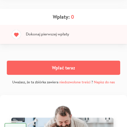
Wpłaty:
0
Dokonaj pierwszej wpłaty
Wpłać teraz
Uważasz, że ta zbiórka zawiera
niedozwolone treści
?
Napisz do nas