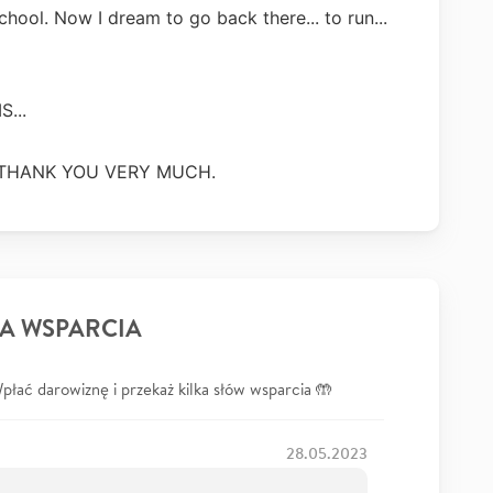
chool. Now I dream to go back there... to run...
...
nt THANK YOU VERY MUCH.
A WSPARCIA
łać darowiznę i przekaż kilka słów wsparcia 🤲
28.05.2023