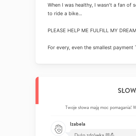
When I was healthy, I wasn't a fan of s
to ride a bike...
PLEASE HELP ME FULFILL MY DREAMS
For every, even the smallest payme
SŁOW
Twoje słowa mają moc pomagania! Wp
Izabela
Dużo zdrówka 🫶💪