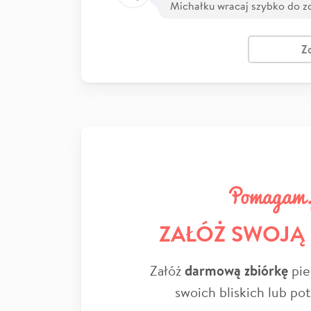
Michałku wracaj szybko do z
Z
ZAŁÓŻ SWOJĄ
Załóż
darmową zbiórkę
pie
swoich bliskich lub po