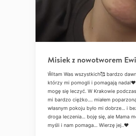
Misiek z nowotworem Ew
Ŵitam Was wszystkich🥰 bardzo dawno 
którzy mi pomogli i pomagają nadal❤
mogę się leczyć. W Krakowie podczas
mi bardzo ciężko.... miałem poparzoną 
własnym pokoju było mi dobrze... i be
droga leczenia... boję się, ale Mama m
myśli i nam pomaga... Wierzę jej..❤️