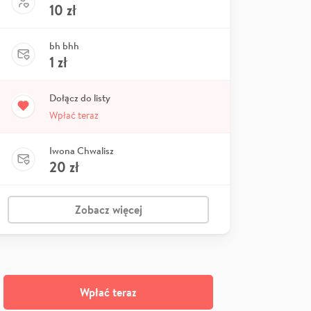
10
zł
bh bhh
1
zł
Dołącz do listy
Wpłać teraz
Iwona Chwalisz
20
zł
Zobacz więcej
Wpłać teraz