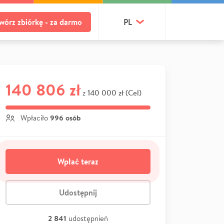
wórz zbiórkę - za darmo
PL
140 806 zł
140 000 zł (Cel)
z
996 osób
Wpłaciło
Wpłać teraz
Udostępnij
2 841
udostępnień