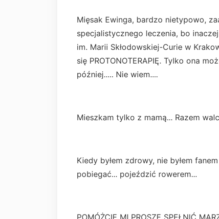
Mięsak Ewinga, bardzo nietypowo, za
specjalistycznego leczenia, bo inacze
im. Marii Skłodowskiej-Curie w Krakow
się PROTONOTERAPIĘ. Tylko ona może 
później..... Nie wiem....
Mieszkam tylko z mamą... Razem walcz
Kiedy byłem zdrowy, nie byłem fanem 
pobiegać... pojeździć rowerem...
POMÓŻCIE MI PROSZĘ SPEŁNIĆ MARZE