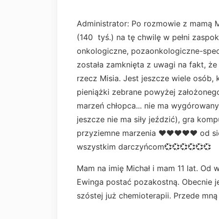
Administrator: Po rozmowie z mamą Mi
(140 tyś.) na tę chwilę w pełni zaspo
onkologiczne, pozaonkologiczne-specja
została zamknięta z uwagi na fakt, ż
rzecz Misia. Jest jeszcze wiele osób, 
pieniążki zebrane powyżej założoneg
marzeń chłopca... nie ma wygórowan
jeszcze nie ma siły jeździć), gra kom
przyziemne marzenia ❤️❤️❤️❤️❤️ od s
wszystkim darczyńcom💞💞💞💞💞💞
Mam na imię Michał i mam 11 lat. Od 
Ewinga postać pozakostną. Obecnie j
szóstej już chemioterapii. Przede mną b