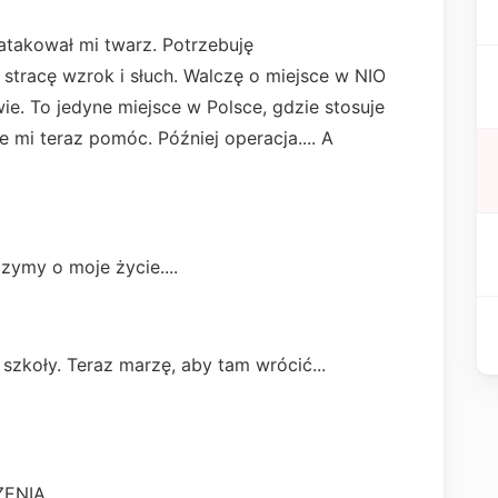
atakował mi twarz. Potrzebuję
j stracę wzrok i słuch. Walczę o miejsce w NIO
ie. To jedyne miejsce w Polsce, gdzie stosuje
mi teraz pomóc. Później operacja.... A
ymy o moje życie....
szkoły. Teraz marzę, aby tam wrócić...
NIA...