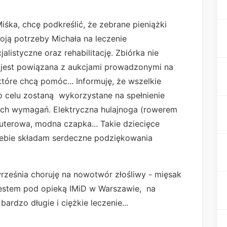
śka, chcę podkreślić, że zebrane pieniążki
koją potrzeby Michała na leczenie
listyczne oraz rehabilitację. Zbiórka nie
e jest powiązana z aukcjami prowadzonymi na
które chcą pomóc... Informuję, że wszelkie
o celu zostaną wykorzystane na spełnienie
ych wymagań. Elektryczna hulajnoga (rowerem
puterowa, modna czapka... Takie dziecięce
iebie składam serdeczne podziękowania
września choruję na nowotwór złośliwy - mięsak
estem pod opieką IMiD w Warszawie, na
ardzo długie i ciężkie leczenie...