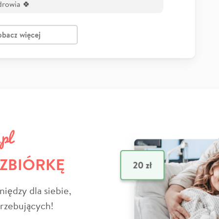
drowia 🍀
obacz więcej
 ZBIÓRKĘ
niędzy dla siebie,
trzebujących!