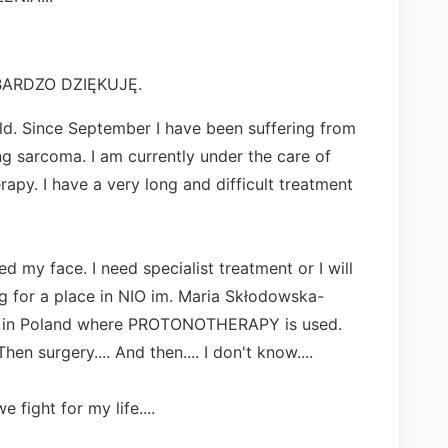
, BARDZO DZIĘKUJĘ.
ld. Since September I have been suffering from
ng sarcoma. I am currently under the care of
apy. I have a very long and difficult treatment
d my face. I need specialist treatment or I will
ng for a place in NIO im. Maria Skłodowska-
ace in Poland where PROTONOTHERAPY is used.
en surgery.... And then.... I don't know....
 fight for my life....