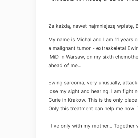
Za każdą, nawet najmniejszą wpłatę
My name is Michal and I am 11 years o
a malignant tumor - extraskeletal Ewi
IMiD in Warsaw, on my sixth chemother
ahead of me...
Ewing sarcoma, very unusually, attacke
lose my sight and hearing. I am fighti
Curie in Krakow. This is the only pl
Only this treatment can help me now. Th
I live only with my mother... Together we