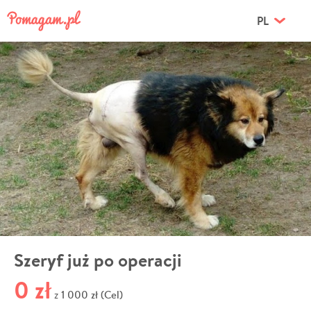
PL
Szeryf już po operacji
0 zł
1 000 zł (Cel)
z