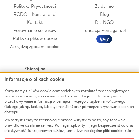
Polityka Prywatności
Za darmo
RODO - Kontrahenci
Blog
Kontakt
Dla NGO
Porównanie serwisów
Fundacja Pomagam.pl
Polityka plików cookie
Zarządzaj zgodami cookie
Zbieraj na
Informacje o plikach cookie
Leczenie
LGBTQ+
Zwierzęta
Powódź
Korzystamy z plików cookie oraz podobnych rozwiązań technologicznych,
zarówno własnych, jak i naszych partnerów. Obejmuje to zapisywanie i
Pożar
Wichura
przechowywanie informacji w pamięci Twojego urządzenia końcowego
(takiego jak np. laptop, tablet, smartfon) oraz późniejsze uzyskiwanie do nich
Ukraina
NGO
dostępu.
Sport
Religia
Wykorzystujemy te technologie przede wszystkim po to, aby zapewnić
Pomoc Finansowa
Edukacja
prawidłowe działanie serwisu Pomagam.pl, w tym jego bezpieczeństwo oraz
niezbędne pliki cookie
efektywność funkcjonowania. Służą temu tzw.
, które
Projekty
Podróż
pozostają zawsze aktywne.
Dowiedz się więcej