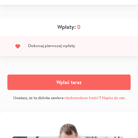
Wpłaty:
0
Dokonaj pierwszej wpłaty
Wpłać teraz
Uważasz, że ta zbiórka zawiera
niedozwolone treści
?
Napisz do nas