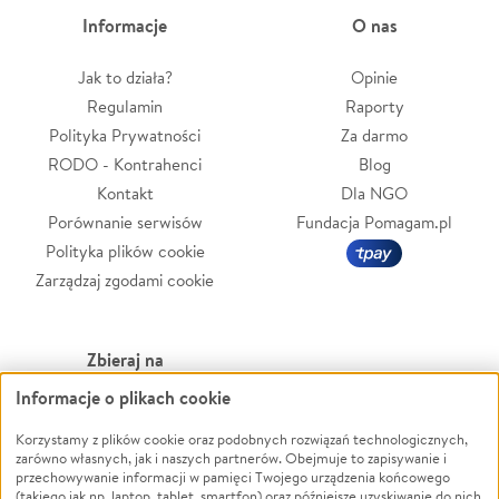
Informacje
O nas
Jak to działa?
Opinie
Regulamin
Raporty
Polityka Prywatności
Za darmo
RODO - Kontrahenci
Blog
Kontakt
Dla NGO
Porównanie serwisów
Fundacja Pomagam.pl
Polityka plików cookie
Zarządzaj zgodami cookie
Zbieraj na
Informacje o plikach cookie
Leczenie
LGBTQ+
Zwierzęta
Powódź
Korzystamy z plików cookie oraz podobnych rozwiązań technologicznych,
zarówno własnych, jak i naszych partnerów. Obejmuje to zapisywanie i
Pożar
Wichura
przechowywanie informacji w pamięci Twojego urządzenia końcowego
(takiego jak np. laptop, tablet, smartfon) oraz późniejsze uzyskiwanie do nich
Ukraina
NGO