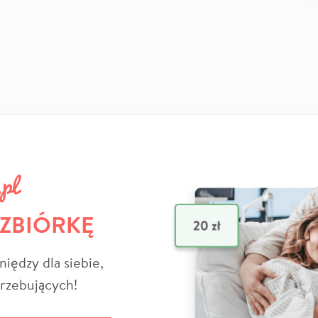
 ZBIÓRKĘ
niędzy dla siebie,
trzebujących!