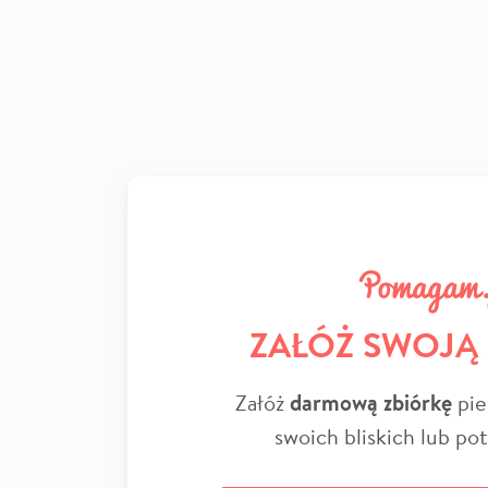
ZAŁÓŻ SWOJĄ
Załóż
darmową zbiórkę
pie
swoich bliskich lub po