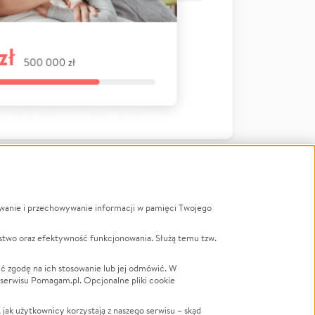
ywanie i przechowywanie informacji w pamięci Twojego
a
stwo oraz efektywność funkcjonowania. Służą temu tzw.
LGBTQ+
Powódź
ć zgodę na ich stosowanie lub jej odmówić. W
 serwisu Pomagam.pl. Opcjonalne pliki cookie
Wichura
NGO
ak użytkownicy korzystają z naszego serwisu – skąd