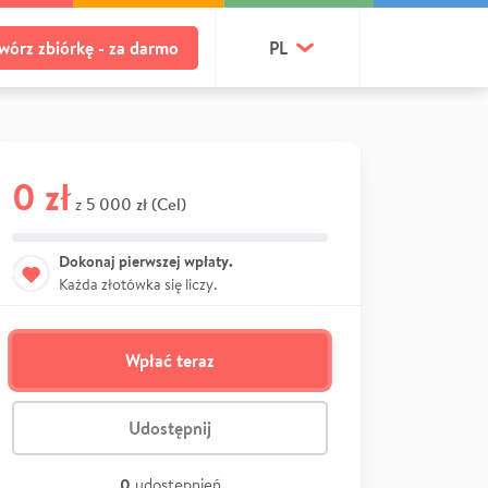
wórz zbiórkę - za darmo
PL
0 zł
5 000 zł (Cel)
z
Dokonaj pierwszej wpłaty.
Każda złotówka się liczy.
Wpłać teraz
Udostępnij
0
udostępnień