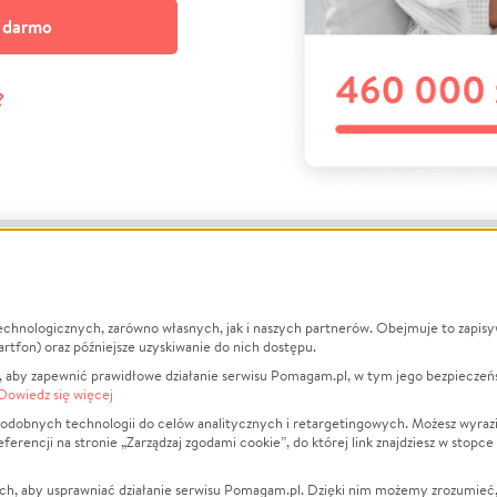
a darmo
?
echnologicznych, zarówno własnych, jak i naszych partnerów. Obejmuje to zapis
macje
O nas
Zbieraj n
artfon) oraz późniejsze uzyskiwanie do nich dostępu.
 aby zapewnić prawidłowe działanie serwisu Pomagam.pl, w tym jego bezpieczeń
działa?
Opinie
Leczenie
Dowiedz się więcej
min
Raporty
Zwierzęta
odobnych technologii do celów analitycznych i retargetingowych. Możesz wyrazi
ncji na stronie „Zarządzaj zgodami cookie”, do której link znajdziesz w stopce
ka Prywatności
Za darmo
Pożar
 Kontrahenci
Blog
Ukraina
ch, aby usprawniać działanie serwisu Pomagam.pl. Dzięki nim możemy zrozumieć, j