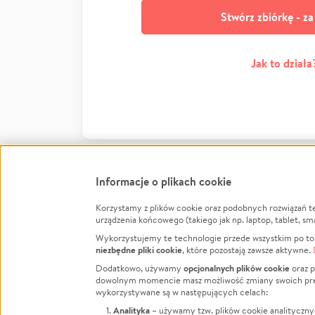
Stwórz zbiórkę - z
Jak to działa
Informacje o plikach cookie
Korzystamy z plików cookie oraz podobnych rozwiązań t
Infor
urządzenia końcowego (takiego jak np. laptop, tablet, sm
Wykorzystujemy te technologie przede wszystkim po to,
Jak to 
niezbędne pliki cookie
, które pozostają zawsze aktywne.
Facebook
Twitter
Instagram
Regula
opcjonalnych plików cookie
Dodatkowo, używamy
oraz p
dowolnym momencie masz możliwość zmiany swoich prefere
Polity
LinkedIn
TikTok
Youtube
wykorzystywane są w następujących celach:
RODO -
Analityka
– używamy tzw. plików cookie analityczny