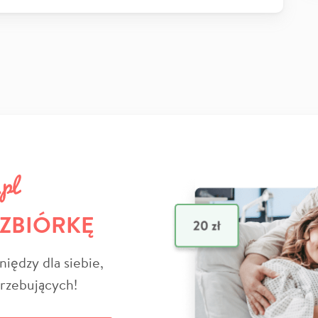
 ZBIÓRKĘ
niędzy dla siebie,
trzebujących!