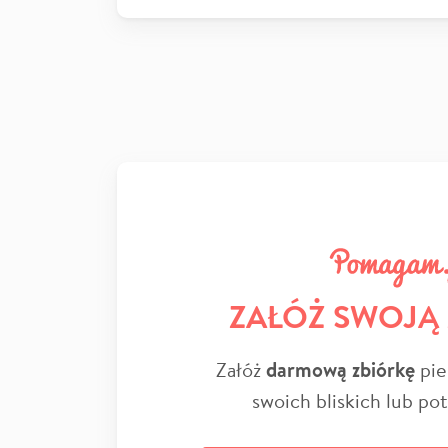
ZAŁÓŻ SWOJĄ
Załóż
darmową zbiórkę
pie
swoich bliskich lub po