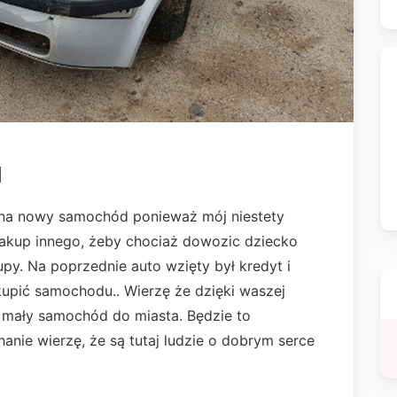
d
 na nowy samochód ponieważ mój niestety
 zakup innego, żeby chociaż dowozic dziecko
py. Na poprzednie auto wzięty był kredyt i
upić samochodu.. Wierzę że dzięki waszej
ś mały samochód do miasta. Będzie to
chanie wierzę, że są tutaj ludzie o dobrym serce