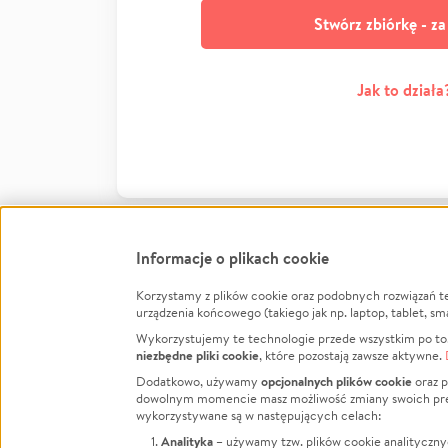
Stwórz zbiórkę - z
Jak to działa
Informacje o plikach cookie
Korzystamy z plików cookie oraz podobnych rozwiązań t
Infor
urządzenia końcowego (takiego jak np. laptop, tablet, sm
Wykorzystujemy te technologie przede wszystkim po to,
Jak to 
niezbędne pliki cookie
, które pozostają zawsze aktywne.
Facebook
Twitter
Instagram
Regula
opcjonalnych plików cookie
Dodatkowo, używamy
oraz p
dowolnym momencie masz możliwość zmiany swoich prefere
Polity
LinkedIn
TikTok
Youtube
wykorzystywane są w następujących celach:
RODO -
Analityka
– używamy tzw. plików cookie analityczny