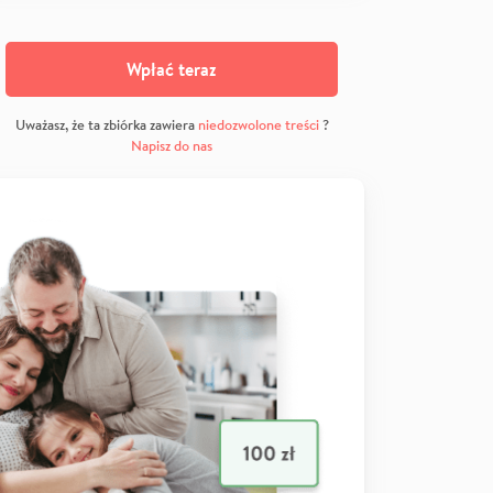
Wpłać teraz
Uważasz, że ta zbiórka zawiera
niedozwolone treści
?
Napisz do nas