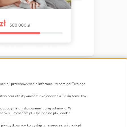
ywanie i przechowywanie informacji w pamięci Twojego
a
stwo oraz efektywność funkcjonowania. Służą temu tzw.
LGBTQ+
Powódź
ć zgodę na ich stosowanie lub jej odmówić. W
 serwisu Pomagam.pl. Opcjonalne pliki cookie
Wichura
NGO
ak użytkownicy korzystają z naszego serwisu – skąd