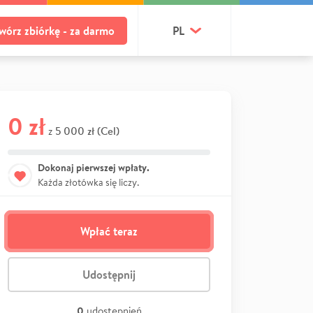
wórz zbiórkę - za darmo
PL
0 zł
5 000 zł (Cel)
z
Dokonaj pierwszej wpłaty.
Każda złotówka się liczy.
Wpłać teraz
Udostępnij
0
udostępnień