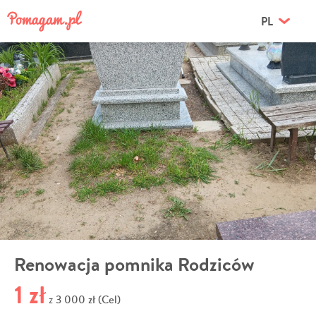
PL
Renowacja pomnika Rodziców
1 zł
3 000 zł (Cel)
z