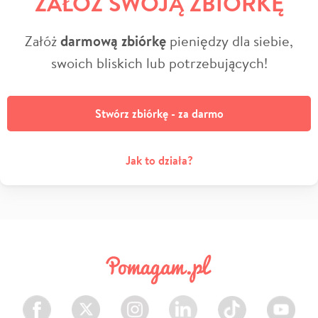
ZAŁÓŻ SWOJĄ ZBIÓRKĘ
Załóż
darmową zbiórkę
pieniędzy dla siebie,
swoich bliskich lub potrzebujących!
Stwórz zbiórkę - za darmo
Jak to działa?
Facebook
Twitter
Instagram
LinkedIn
TikTok
Youtube