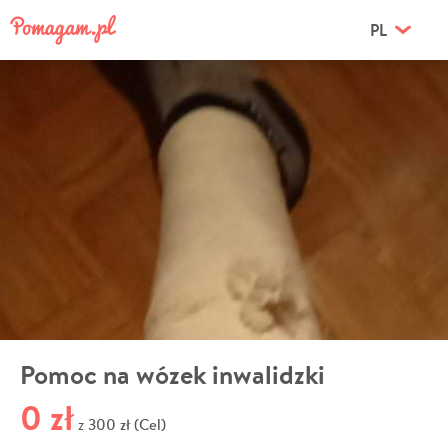
PL
Pomoc na wózek inwalidzki
0 zł
300 zł (Cel)
z