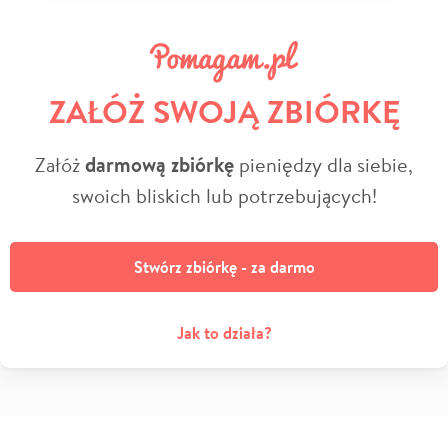
ZAŁÓŻ SWOJĄ ZBIÓRKĘ
Załóż
darmową zbiórkę
pieniędzy dla siebie,
swoich bliskich lub potrzebujących!
Stwórz zbiórkę - za darmo
Jak to działa?