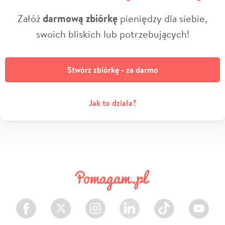
Załóż
darmową zbiórkę
pieniędzy dla siebie,
swoich bliskich lub potrzebujących!
Stwórz zbiórkę - za darmo
Jak to działa?
Facebook
Twitter
Instagram
LinkedIn
TikTok
Youtube