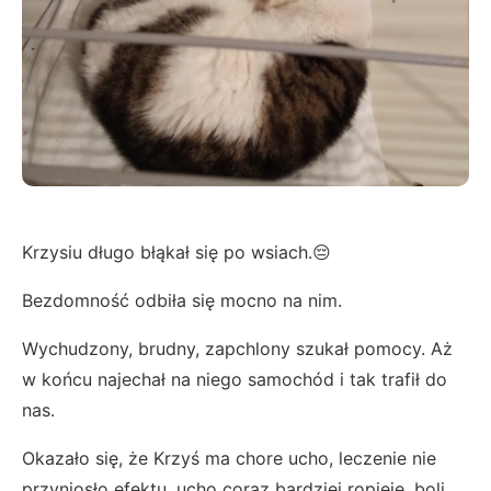
Krzysiu długo błąkał się po wsiach.😔
Bezdomność odbiła się mocno na nim.
Wychudzony, brudny, zapchlony szukał pomocy. Aż
w końcu najechał na niego samochód i tak trafił do
nas.
Okazało się, że Krzyś ma chore ucho, leczenie nie
przyniosło efektu, ucho coraz bardziej ropieje, boli,