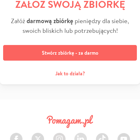
ZAŁÓŻ SWOJĄ ZBIÓRKĘ
Załóż
darmową zbiórkę
pieniędzy dla siebie,
swoich bliskich lub potrzebujących!
Stwórz zbiórkę - za darmo
Jak to działa?
Facebook
Twitter
Instagram
LinkedIn
TikTok
Youtube