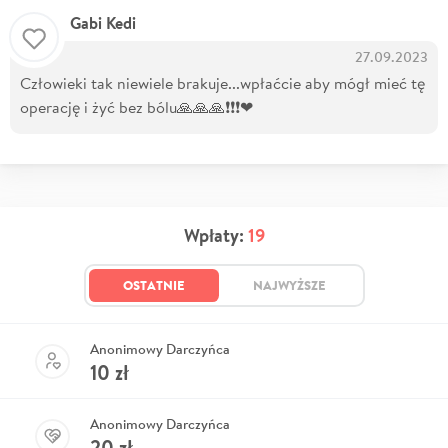
Gabi Kedi
27.09.2023
Człowieki tak niewiele brakuje...wpłaćcie aby mógł mieć tę
operację i żyć bez bólu🙏🙏🙏❗❗❗❤
Wpłaty:
19
OSTATNIE
NAJWYŻSZE
Anonimowy Darczyńca
10
zł
Anonimowy Darczyńca
20
zł