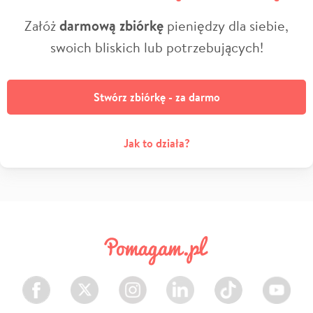
Załóż
darmową zbiórkę
pieniędzy dla siebie,
swoich bliskich lub potrzebujących!
Stwórz zbiórkę - za darmo
Jak to działa?
Facebook
Twitter
Instagram
LinkedIn
TikTok
Youtube