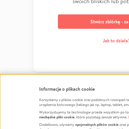
swoich bliskich lub po
Stwórz zbiórkę - z
Jak to działa
Informacje o plikach cookie
Korzystamy z plików cookie oraz podobnych rozwiązań t
Infor
urządzenia końcowego (takiego jak np. laptop, tablet, sm
Wykorzystujemy te technologie przede wszystkim po to,
Jak to 
niezbędne pliki cookie
, które pozostają zawsze aktywne.
Facebook
Twitter
Instagram
Regula
opcjonalnych plików cookie
Dodatkowo, używamy
oraz p