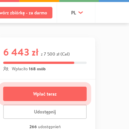
wórz zbiórkę - za darmo
PL
6 443 zł
7 500 zł (Cel)
z
168 osób
Wpłaciło
Wpłać teraz
Udostępnij
266
udostępnień