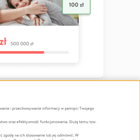
ywanie i przechowywanie informacji w pamięci Twojego
a
stwo oraz efektywność funkcjonowania. Służą temu tzw.
LGBTQ+
Powódź
ć zgodę na ich stosowanie lub jej odmówić. W