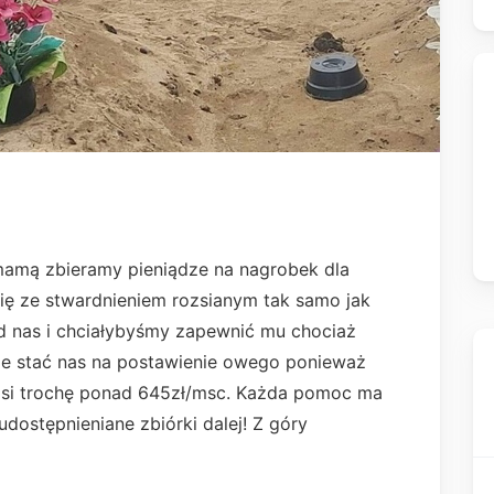
mamą zbieramy pieniądze na nagrobek dla
ię ze stwardnieniem rozsianym tak samo jak
d nas i chciałybyśmy zapewnić mu chociaż
e stać nas na postawienie owego ponieważ
osi trochę ponad 645zł/msc. Każda pomoc ma
dostępnieniane zbiórki dalej! Z góry