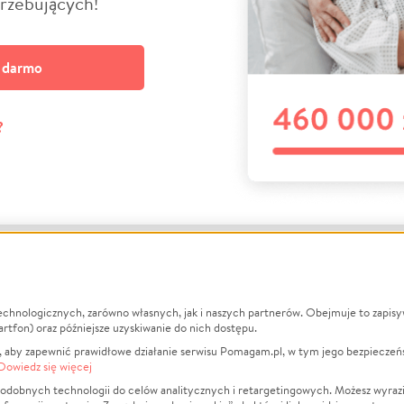
trzebujących!
a darmo
?
echnologicznych, zarówno własnych, jak i naszych partnerów. Obejmuje to zapis
macje
O nas
Zbieraj n
artfon) oraz późniejsze uzyskiwanie do nich dostępu.
 aby zapewnić prawidłowe działanie serwisu Pomagam.pl, w tym jego bezpieczeń
działa?
Opinie
Leczenie
Dowiedz się więcej
min
Raporty
Zwierzęta
odobnych technologii do celów analitycznych i retargetingowych. Możesz wyrazi