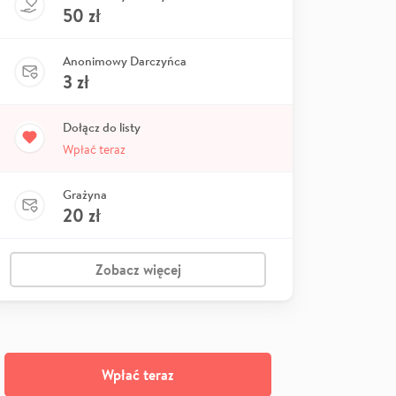
50
zł
Anonimowy Darczyńca
3
zł
Dołącz do listy
Wpłać teraz
Grażyna
20
zł
Zobacz więcej
Wpłać teraz