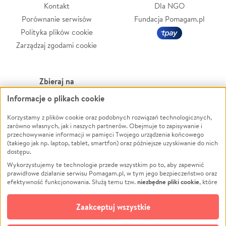
Kontakt
Dla NGO
Porównanie serwisów
Fundacja Pomagam.pl
Polityka plików cookie
Zarządzaj zgodami cookie
Zbieraj na
Informacje o plikach cookie
Leczenie
LGBTQ+
Zwierzęta
Powódź
Korzystamy z plików cookie oraz podobnych rozwiązań technologicznych,
zarówno własnych, jak i naszych partnerów. Obejmuje to zapisywanie i
Pożar
Wichura
przechowywanie informacji w pamięci Twojego urządzenia końcowego
(takiego jak np. laptop, tablet, smartfon) oraz późniejsze uzyskiwanie do nich
Ukraina
NGO
dostępu.
Sport
Religia
Wykorzystujemy te technologie przede wszystkim po to, aby zapewnić
Pomoc Finansowa
Edukacja
prawidłowe działanie serwisu Pomagam.pl, w tym jego bezpieczeństwo oraz
niezbędne pliki cookie
efektywność funkcjonowania. Służą temu tzw.
, które
Projekty
Podróż
pozostają zawsze aktywne.
Dowiedz się więcej
Pogrzeb
Impreza
opcjonalnych plików cookie
Dodatkowo, używamy
oraz podobnych
Zaakceptuj wszystkie
Społeczność lokalna
Ochrona środowiska
technologii do celów analitycznych i retargetingowych. Możesz wyrazić
zgodę na ich stosowanie lub jej odmówić. W dowolnym momencie masz
Kultura
Biznes