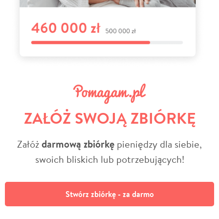
ZAŁÓŻ SWOJĄ ZBIÓRKĘ
Załóż
darmową zbiórkę
pieniędzy dla siebie,
swoich bliskich lub potrzebujących!
Stwórz zbiórkę - za darmo