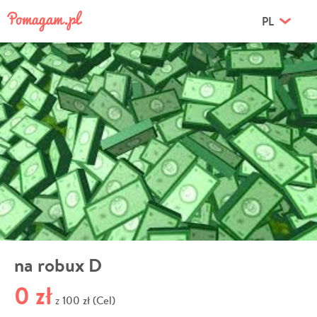
PL
na robux D
0 zł
100 zł (Cel)
z