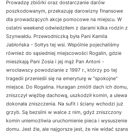
Prowadzę zbiórki oraz dostarczanie darów
poszkodowanym, przekazuję darowizny finansowe
dla prowadzących akcje pomocowe na miejscu. W
ostatni weekend odwiedziłem z darami kilka rodzin z
Szynwałdu. Przewodniczką była Pani Kamila
Jabłońska - Sołtys tej wsi. Wspólnie pojechaliśmy
również do sąsiedniej miejscowości Rogalin, gdzie
mieszkają Pani Zosia i jej mąż Pan Antoni -
wrocławscy powodzianie z 1997 r., którzy po tej
tragedii przenieśli się na emeryturę w "spokojne"
miejsce. Do Rogalina. Huragan zmiótł dach ich domu,
zniszczył więźbę dachową, uszkodził komin, a ulewa
dokonała zniszczenia. Na sufit i ściany wchodzi już
grzyb. Są bezsilni w walce z nim, gdyż zniszczony
komin uniemożliwia uruchomienie pieca i wysuszenie
domu. Jest źle, ale najgorsze jest, że nie widać szans