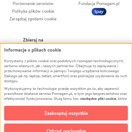
Porównanie serwisów
Fundacja Pomagam.pl
Polityka plików cookie
Zarządzaj zgodami cookie
Zbieraj na
Informacje o plikach cookie
Leczenie
LGBTQ+
Zwierzęta
Powódź
Korzystamy z plików cookie oraz podobnych rozwiązań technologicznych,
zarówno własnych, jak i naszych partnerów. Obejmuje to zapisywanie i
Pożar
Wichura
przechowywanie informacji w pamięci Twojego urządzenia końcowego
(takiego jak np. laptop, tablet, smartfon) oraz późniejsze uzyskiwanie do nich
Ukraina
NGO
dostępu.
Sport
Religia
Wykorzystujemy te technologie przede wszystkim po to, aby zapewnić
Pomoc Finansowa
Edukacja
prawidłowe działanie serwisu Pomagam.pl, w tym jego bezpieczeństwo oraz
niezbędne pliki cookie
efektywność funkcjonowania. Służą temu tzw.
, które
Projekty
Podróż
pozostają zawsze aktywne.
Dowiedz się więcej
Pogrzeb
Impreza
opcjonalnych plików cookie
Dodatkowo, używamy
oraz podobnych
Zaakceptuj wszystkie
Społeczność lokalna
Ochrona środowiska
technologii do celów analitycznych i retargetingowych. Możesz wyrazić
zgodę na ich stosowanie lub jej odmówić. W dowolnym momencie masz
Kultura
Biznes
możliwość zmiany swoich preferencji na stronie „Zarządzaj zgodami cookie”,
Odrzuć opcjonalne
Polski
do której link znajdziesz w stopce serwisu Pomagam.pl. Opcjonalne pliki