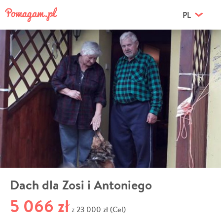
PL
Dach dla Zosi i Antoniego
5 066 zł
23 000 zł (Cel)
z