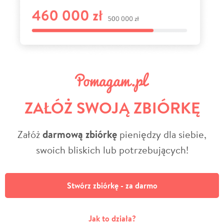
ZAŁÓŻ SWOJĄ ZBIÓRKĘ
Załóż
darmową zbiórkę
pieniędzy dla siebie,
swoich bliskich lub potrzebujących!
Stwórz zbiórkę - za darmo
Jak to działa?