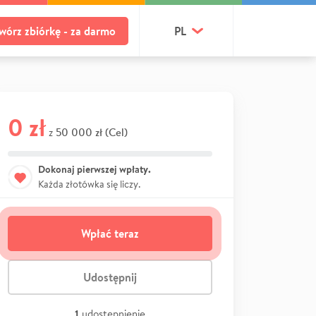
wórz zbiórkę - za darmo
PL
0 zł
50 000 zł (Cel)
z
Dokonaj pierwszej wpłaty.
Każda złotówka się liczy.
Wpłać teraz
Udostępnij
1
udostępnienie