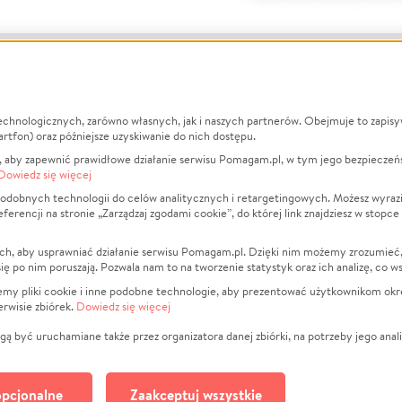
echnologicznych, zarówno własnych, jak i naszych partnerów. Obejmuje to zapis
macje
O nas
Zbieraj n
artfon) oraz późniejsze uzyskiwanie do nich dostępu.
 aby zapewnić prawidłowe działanie serwisu Pomagam.pl, w tym jego bezpieczeń
działa?
Opinie
Leczenie
Dowiedz się więcej
min
Raporty
Zwierzęta
odobnych technologii do celów analitycznych i retargetingowych. Możesz wyrazi
ncji na stronie „Zarządzaj zgodami cookie”, do której link znajdziesz w stopce
ka Prywatności
Za darmo
Pożar
 Kontrahenci
Blog
Ukraina
ch, aby usprawniać działanie serwisu Pomagam.pl. Dzięki nim możemy zrozumieć, j
t
Dla NGO
Sport
ak się po nim poruszają. Pozwala nam to na tworzenie statystyk oraz ich analizę, co w
anie serwisów
Fundacja Pomagam.pl
Pomoc Fi
jemy pliki cookie i inne podobne technologie, aby prezentować użytkownikom okr
rwisie zbiórek.
Dowiedz się więcej
a plików cookie
Projekty
zaj zgodami cookie
Pogrzeb
ą być uruchamiane także przez organizatora danej zbiórki, na potrzeby jego anali
Społeczno
Kultura
pcjonalne
Zaakceptuj wszystkie