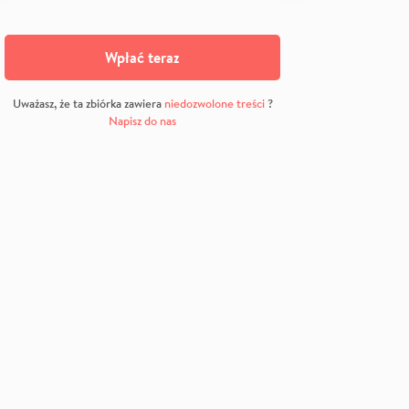
Wpłać teraz
Uważasz, że ta zbiórka zawiera
niedozwolone treści
?
Napisz do nas