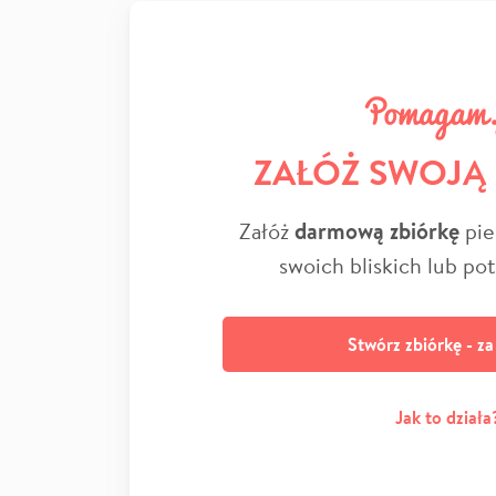
ZAŁÓŻ SWOJĄ
Załóż
darmową zbiórkę
pie
swoich bliskich lub po
Stwórz zbiórkę - z
Jak to działa