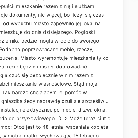
puścił mieszkanie razem z nią i służbami
oje dokumenty, nic więcej, bo liczył się czas
i od wybuchu miasto zapewniło jej lokal na
mieszkuje do dnia dzisiejszego. Pogłoski
dziernika będzie mogła wrócić do swojego
 Podobno poprzewracane meble, rzeczy,
zucenia. Miasto wyremontuje mieszkania tylko
zakresie będzie musiała doprowadzić
gła czuć się bezpiecznie w nim razem z
abci mieszkanie własnościowe. Stąd moja
. Tak bardzo chciałabym jej pomóc w
niazdka żeby naprawdę czuli się szczęśliwi..
nstalacji elektrycznej, po meble, drzwi, okna,
dą od przysłowiowego "0" :( Może teraz ciut o
móc: Otoż jest to 48 letnia wspaniała kobieta
m, samotna matka wychowująca 15 letniego