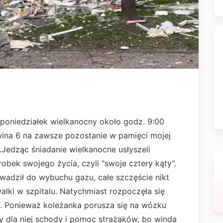
 poniedziałek wielkanocny około godz. 9:00
wina 6 na zawsze pozostanie w pamięci mojej
....Jedząc śniadanie wielkanocne usłyszeli
robek swojego życia, czyli "swoje cztery kąty".
owadził do wybuchu gazu, całe szczęście nikt
walki w szpitalu. Natychmiast rozpoczęła się
. Ponieważ koleżanka porusza się na wózku
ły dla niej schody i pomoc strażaków, bo winda