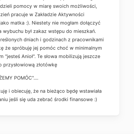
udzieli pomocy w miarę swoich możliwości,
dzień pracuje w Zakładzie Aktywności
ako matka :). Niestety nie mogłam dołączyć
ia wybuchu był zakaz wstępu do mieszkań.
określonych dniach i godzinach z pracownikami
kę że spróbuję jej pomóc choć w minimalnym
m "jesteś Anioł". Te słowa mobilizują jeszcze
 o przysłowiową złotówkę
OMÓC"....
uję i obiecuję, że na bieżąco będę wstawiała
niu jeśli się uda zebrać środki finansowe :)