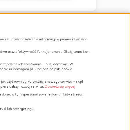
ywanie i przechowywanie informacji w pamięci Twojego
a
stwo oraz efektywność funkcjonowania. Służą temu tzw.
LGBTQ+
Powódź
ć zgodę na ich stosowanie lub jej odmówić. W
 serwisu Pomagam.pl. Opcjonalne pliki cookie
Wichura
NGO
ak użytkownicy korzystają z naszego serwisu – skąd
Religia
spiera dalszy rozwój serwisu.
Dowiedz się więcej
nansowa
Edukacja
eślone, w tym spersonalizowane komunikaty i treści
Podróż
Impreza
tyki lub retargetingu.
ść lokalna
Ochrona środowiska
Biznes