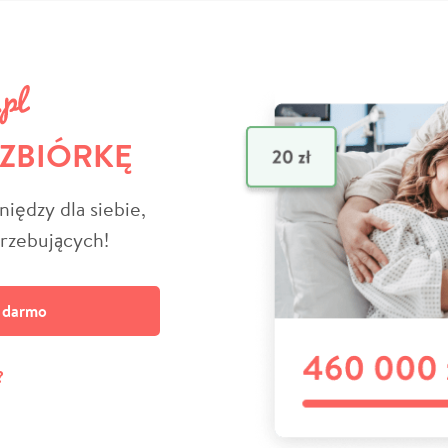
 ZBIÓRKĘ
niędzy dla siebie,
trzebujących!
a darmo
?