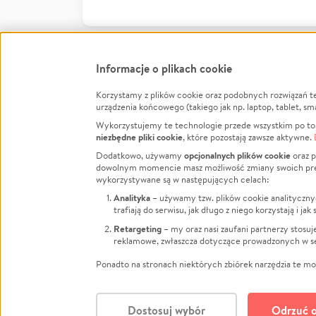
Informacje o plikach cookie
Korzystamy z plików cookie oraz podobnych rozwiązań t
Infor
urządzenia końcowego (takiego jak np. laptop, tablet, sm
Wykorzystujemy te technologie przede wszystkim po to,
Jak to 
niezbędne pliki cookie
, które pozostają zawsze aktywne.
Facebook
Twitter
Instagram
Regula
opcjonalnych plików cookie
Dodatkowo, używamy
oraz p
dowolnym momencie masz możliwość zmiany swoich prefere
Polity
LinkedIn
TikTok
Youtube
wykorzystywane są w następujących celach:
RODO -
Analityka
– używamy tzw. plików cookie analityczny
Kontak
trafiają do serwisu, jak długo z niego korzystają i j
Porówn
Retargeting
– my oraz nasi zaufani partnerzy stosu
reklamowe, zwłaszcza dotyczące prowadzonych w se
Polityk
Zarząd
Ponadto na stronach niektórych zbiórek narzędzia te mog
Dostosuj wybór
Odrzuć o