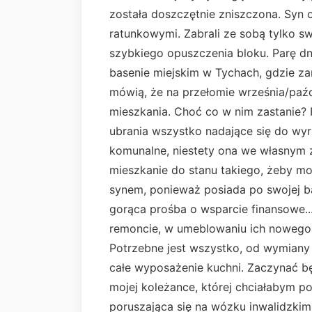
została doszczętnie zniszczona. Syn o
ratunkowymi. Zabrali ze sobą tylko sw
szybkiego opuszczenia bloku. Parę dn
basenie miejskim w Tychach, gdzie za
mówią, że na przełomie września/paź
mieszkania. Choć co w nim zastanie?
ubrania wszystko nadające się do wyr
komunalne, niestety ona we własnym 
mieszkanie do stanu takiego, żeby mo
synem, ponieważ posiada po swojej b
gorąca prośba o wsparcie finansowe..
remoncie, w umeblowaniu ich nowego g
Potrzebne jest wszystko, od wymiany i
całe wyposażenie kuchni. Zaczynać bę
mojej koleżance, której chciałabym po
poruszająca się na wózku inwalidzki