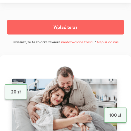
Wpłać teraz
Uważasz, że ta zbiórka zawiera
niedozwolone treści
?
Napisz do nas