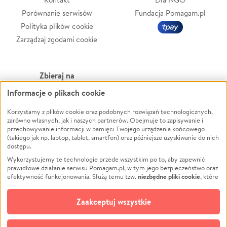
Porównanie serwisów
Fundacja Pomagam.pl
Polityka plików cookie
Zarządzaj zgodami cookie
Zbieraj na
Informacje o plikach cookie
Leczenie
LGBTQ+
Zwierzęta
Powódź
Korzystamy z plików cookie oraz podobnych rozwiązań technologicznych,
zarówno własnych, jak i naszych partnerów. Obejmuje to zapisywanie i
Pożar
Wichura
przechowywanie informacji w pamięci Twojego urządzenia końcowego
(takiego jak np. laptop, tablet, smartfon) oraz późniejsze uzyskiwanie do nich
Ukraina
NGO
dostępu.
Sport
Religia
Wykorzystujemy te technologie przede wszystkim po to, aby zapewnić
Pomoc Finansowa
Edukacja
prawidłowe działanie serwisu Pomagam.pl, w tym jego bezpieczeństwo oraz
niezbędne pliki cookie
efektywność funkcjonowania. Służą temu tzw.
, które
Projekty
Podróż
pozostają zawsze aktywne.
Dowiedz się więcej
Pogrzeb
Impreza
opcjonalnych plików cookie
Dodatkowo, używamy
oraz podobnych
Zaakceptuj wszystkie
Społeczność lokalna
Ochrona środowiska
technologii do celów analitycznych i retargetingowych. Możesz wyrazić
zgodę na ich stosowanie lub jej odmówić. W dowolnym momencie masz
Kultura
Biznes
możliwość zmiany swoich preferencji na stronie „Zarządzaj zgodami cookie”,