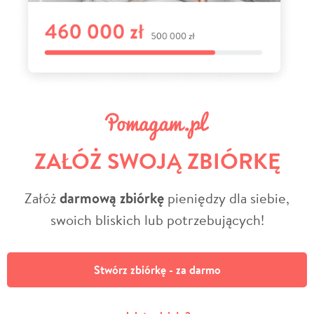
ZAŁÓŻ SWOJĄ ZBIÓRKĘ
Załóż
darmową zbiórkę
pieniędzy dla siebie,
swoich bliskich lub potrzebujących!
Stwórz zbiórkę - za darmo