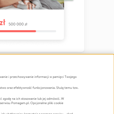
ywanie i przechowywanie informacji w pamięci Twojego
a
stwo oraz efektywność funkcjonowania. Służą temu tzw.
LGBTQ+
Powódź
ć zgodę na ich stosowanie lub jej odmówić. W
 serwisu Pomagam.pl. Opcjonalne pliki cookie
Wichura
NGO
ak użytkownicy korzystają z naszego serwisu – skąd