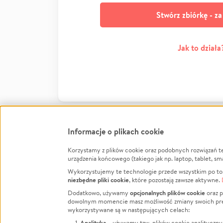
Stwórz zbiórkę - z
Jak to działa
Informacje o plikach cookie
Korzystamy z plików cookie oraz podobnych rozwiązań t
Infor
urządzenia końcowego (takiego jak np. laptop, tablet, sm
Wykorzystujemy te technologie przede wszystkim po to,
Jak to 
niezbędne pliki cookie
, które pozostają zawsze aktywne.
Facebook
Twitter
Instagram
Regula
opcjonalnych plików cookie
Dodatkowo, używamy
oraz p
dowolnym momencie masz możliwość zmiany swoich prefere
Polity
LinkedIn
TikTok
Youtube
wykorzystywane są w następujących celach:
RODO -
Analityka
– używamy tzw. plików cookie analityczny