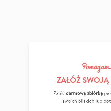
ZAŁÓŻ SWOJĄ
Załóż
darmową zbiórkę
pie
swoich bliskich lub po