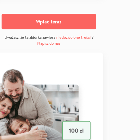
Wpłać teraz
Uważasz, że ta zbiórka zawiera
niedozwolone treści
?
Napisz do nas