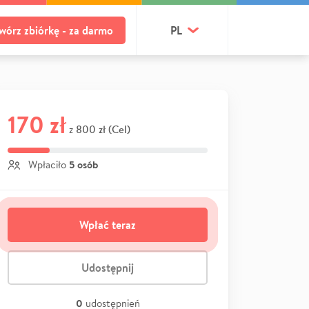
wórz zbiórkę - za darmo
PL
170 zł
800 zł (Cel)
z
5 osób
Wpłaciło
Wpłać teraz
Udostępnij
0
udostępnień