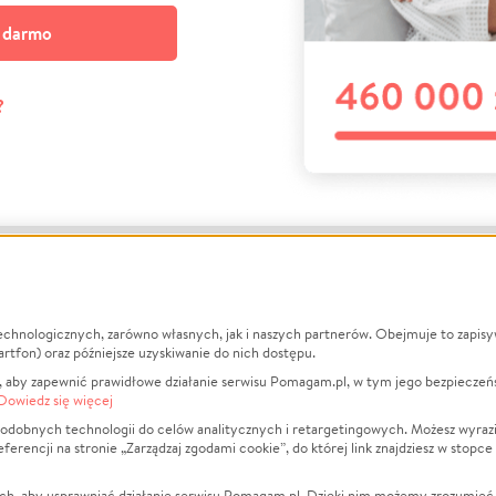
a darmo
?
echnologicznych, zarówno własnych, jak i naszych partnerów. Obejmuje to zapis
macje
O nas
Zbieraj n
artfon) oraz późniejsze uzyskiwanie do nich dostępu.
 aby zapewnić prawidłowe działanie serwisu Pomagam.pl, w tym jego bezpieczeń
działa?
Opinie
Leczenie
Dowiedz się więcej
min
Raporty
Zwierzęta
odobnych technologii do celów analitycznych i retargetingowych. Możesz wyrazi
ncji na stronie „Zarządzaj zgodami cookie”, do której link znajdziesz w stopce
ka Prywatności
Za darmo
Pożar
 Kontrahenci
Blog
Ukraina
ch, aby usprawniać działanie serwisu Pomagam.pl. Dzięki nim możemy zrozumieć, j