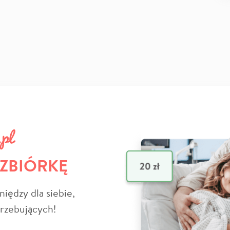
 ZBIÓRKĘ
niędzy dla siebie,
trzebujących!