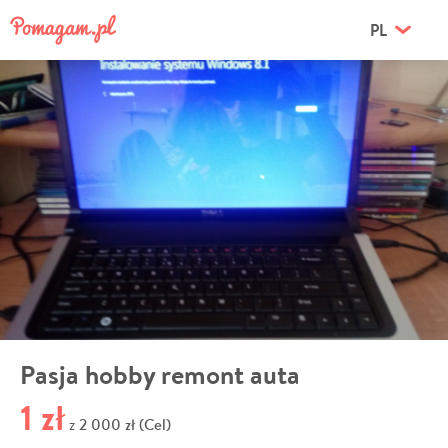
PL
Pasja hobby remont auta
1 zł
2 000 zł (Cel)
z