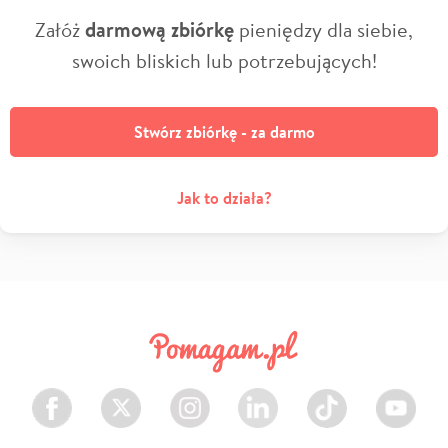
Załóż
darmową zbiórkę
pieniędzy dla siebie,
swoich bliskich lub potrzebujących!
Stwórz zbiórkę - za darmo
Jak to działa?
Facebook
Twitter
Instagram
LinkedIn
TikTok
Youtube