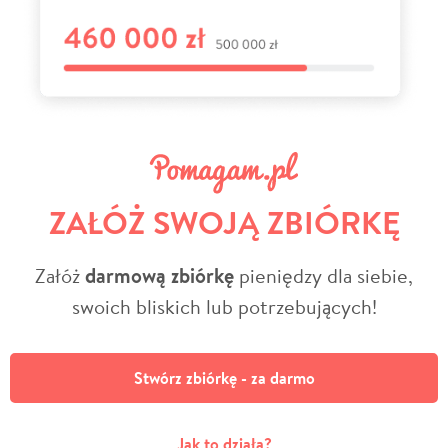
ZAŁÓŻ SWOJĄ ZBIÓRKĘ
Załóż
darmową zbiórkę
pieniędzy dla siebie,
swoich bliskich lub potrzebujących!
Stwórz zbiórkę - za darmo
Jak to działa?