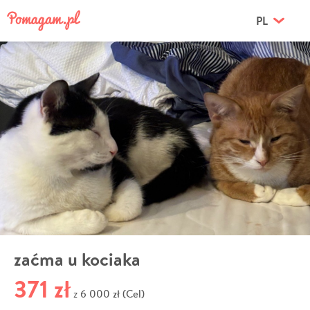
PL
zaćma u kociaka
371 zł
6 000 zł (Cel)
z