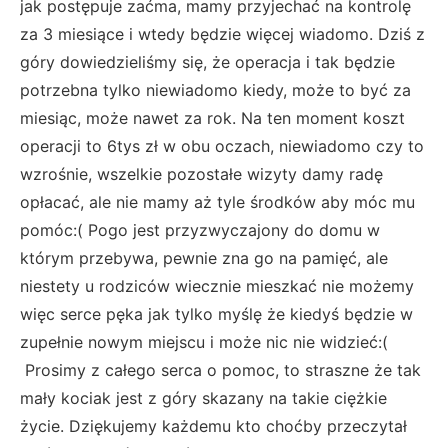
jak postępuje zaćma, mamy przyjechać na kontrolę
za 3 miesiące i wtedy będzie więcej wiadomo. Dziś z
góry dowiedzieliśmy się, że operacja i tak będzie
potrzebna tylko niewiadomo kiedy, może to być za
miesiąc, może nawet za rok. Na ten moment koszt
operacji to 6tys zł w obu oczach, niewiadomo czy to
wzrośnie, wszelkie pozostałe wizyty damy radę
opłacać, ale nie mamy aż tyle środków aby móc mu
pomóc:( Pogo jest przyzwyczajony do domu w
którym przebywa, pewnie zna go na pamięć, ale
niestety u rodziców wiecznie mieszkać nie możemy
więc serce pęka jak tylko myślę że kiedyś będzie w
zupełnie nowym miejscu i może nic nie widzieć:(
Prosimy z całego serca o pomoc, to straszne że tak
mały kociak jest z góry skazany na takie ciężkie
życie. Dziękujemy każdemu kto choćby przeczytał