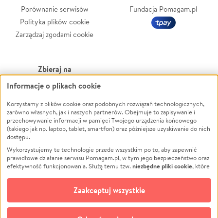
Porównanie serwisów
Fundacja Pomagam.pl
Polityka plików cookie
Zarządzaj zgodami cookie
Zbieraj na
Informacje o plikach cookie
Leczenie
LGBTQ+
Korzystamy z plików cookie oraz podobnych rozwiązań technologicznych,
Zwierzęta
Powódź
zarówno własnych, jak i naszych partnerów. Obejmuje to zapisywanie i
Pożar
Wichura
przechowywanie informacji w pamięci Twojego urządzenia końcowego
(takiego jak np. laptop, tablet, smartfon) oraz późniejsze uzyskiwanie do nich
Ukraina
NGO
dostępu.
Sport
Religia
Wykorzystujemy te technologie przede wszystkim po to, aby zapewnić
Pomoc Finansowa
Edukacja
prawidłowe działanie serwisu Pomagam.pl, w tym jego bezpieczeństwo oraz
niezbędne pliki cookie
efektywność funkcjonowania. Służą temu tzw.
, które
Projekty
Podróż
pozostają zawsze aktywne.
Dowiedz się więcej
Pogrzeb
Impreza
opcjonalnych plików cookie
Dodatkowo, używamy
oraz podobnych
Zaakceptuj wszystkie
Społeczność lokalna
Ochrona środowiska
technologii do celów analitycznych i retargetingowych. Możesz wyrazić
zgodę na ich stosowanie lub jej odmówić. W dowolnym momencie masz
Kultura
Biznes
możliwość zmiany swoich preferencji na stronie „Zarządzaj zgodami cookie”,