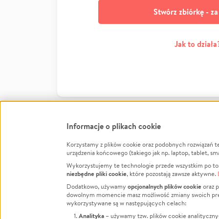
Stwórz zbiórkę - z
Jak to działa
Informacje o plikach cookie
Korzystamy z plików cookie oraz podobnych rozwiązań t
Infor
urządzenia końcowego (takiego jak np. laptop, tablet, sm
Wykorzystujemy te technologie przede wszystkim po to,
Jak to 
niezbędne pliki cookie
, które pozostają zawsze aktywne.
Facebook
Twitter
Instagram
Regula
opcjonalnych plików cookie
Dodatkowo, używamy
oraz p
dowolnym momencie masz możliwość zmiany swoich prefere
Polity
LinkedIn
TikTok
Youtube
wykorzystywane są w następujących celach:
RODO -
Analityka
– używamy tzw. plików cookie analityczny