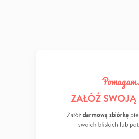
ZAŁÓŻ SWOJĄ
Załóż
darmową zbiórkę
pie
swoich bliskich lub po