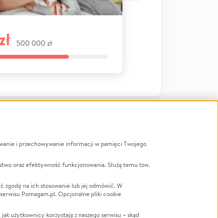
ywanie i przechowywanie informacji w pamięci Twojego
a
stwo oraz efektywność funkcjonowania. Służą temu tzw.
LGBTQ+
Powódź
ć zgodę na ich stosowanie lub jej odmówić. W
 serwisu Pomagam.pl. Opcjonalne pliki cookie
Wichura
NGO
ak użytkownicy korzystają z naszego serwisu – skąd