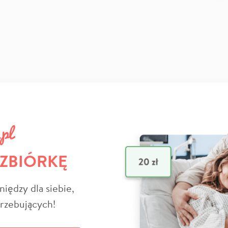
 ZBIÓRKĘ
niędzy dla siebie,
trzebujących!