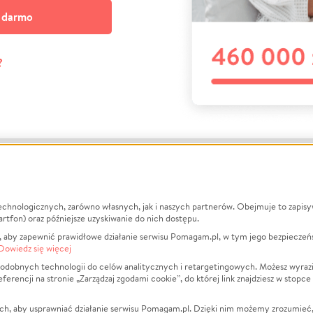
a darmo
?
echnologicznych, zarówno własnych, jak i naszych partnerów. Obejmuje to zapis
macje
O nas
Zbieraj n
artfon) oraz późniejsze uzyskiwanie do nich dostępu.
 aby zapewnić prawidłowe działanie serwisu Pomagam.pl, w tym jego bezpieczeń
działa?
Opinie
Leczenie
Dowiedz się więcej
min
Raporty
Zwierzęta
odobnych technologii do celów analitycznych i retargetingowych. Możesz wyrazi
ncji na stronie „Zarządzaj zgodami cookie”, do której link znajdziesz w stopce
ka Prywatności
Za darmo
Pożar
 Kontrahenci
Blog
Ukraina
ch, aby usprawniać działanie serwisu Pomagam.pl. Dzięki nim możemy zrozumieć, j