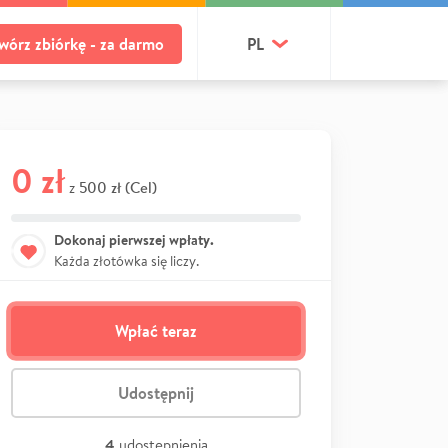
wórz zbiórkę - za darmo
PL
0 zł
500 zł (Cel)
z
Dokonaj pierwszej wpłaty.
Każda złotówka się liczy.
Wpłać teraz
Udostępnij
4
udostępnienia