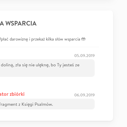
A WSPARCIA
łać darowiznę i przekaż kilka słów wsparcia 🤲
05.09.2019
liną, zła się nie ulęknę, bo Ty jesteś ze
ator zbiórki
06.09.2019
 fragment z Księgi Psalmów.