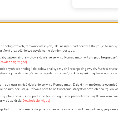
echnologicznych, zarówno własnych, jak i naszych partnerów. Obejmuje to zapis
macje
O nas
Zbieraj n
artfon) oraz późniejsze uzyskiwanie do nich dostępu.
 aby zapewnić prawidłowe działanie serwisu Pomagam.pl, w tym jego bezpieczeń
działa?
Opinie
Leczenie
Dowiedz się więcej
min
Raporty
Zwierzęta
odobnych technologii do celów analitycznych i retargetingowych. Możesz wyrazi
ncji na stronie „Zarządzaj zgodami cookie”, do której link znajdziesz w stopce
ka Prywatności
Za darmo
Pożar
 Kontrahenci
Blog
Ukraina
ch, aby usprawniać działanie serwisu Pomagam.pl. Dzięki nim możemy zrozumieć, j
t
Dla NGO
Sport
ak się po nim poruszają. Pozwala nam to na tworzenie statystyk oraz ich analizę, co w
anie serwisów
Fundacja Pomagam.pl
Pomoc Fi
jemy pliki cookie i inne podobne technologie, aby prezentować użytkownikom okr
rwisie zbiórek.
Dowiedz się więcej
a plików cookie
Projekty
zaj zgodami cookie
Pogrzeb
ą być uruchamiane także przez organizatora danej zbiórki, na potrzeby jego anali
Społeczno