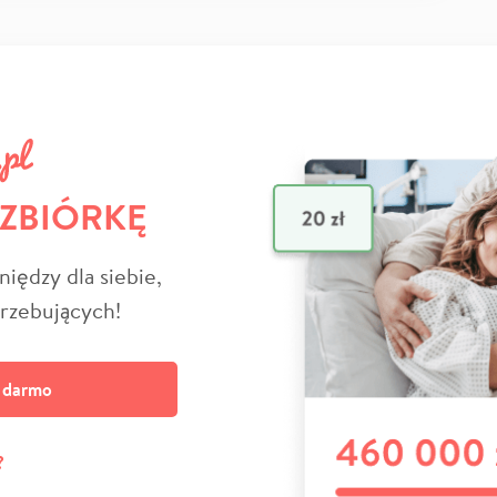
 ZBIÓRKĘ
niędzy dla siebie,
trzebujących!
a darmo
?