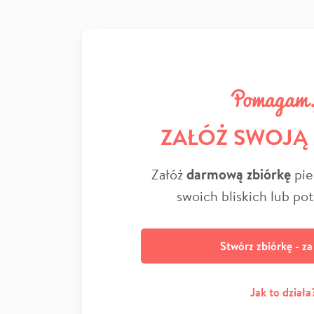
ZAŁÓŻ SWOJĄ
Załóż
darmową zbiórkę
pie
swoich bliskich lub po
Stwórz zbiórkę - z
Jak to działa