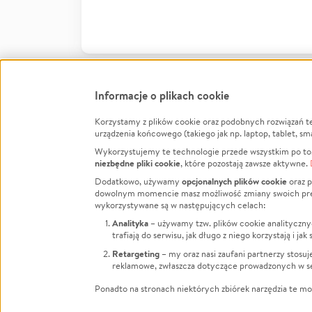
Informacje o plikach cookie
Korzystamy z plików cookie oraz podobnych rozwiązań t
Infor
urządzenia końcowego (takiego jak np. laptop, tablet, sm
Wykorzystujemy te technologie przede wszystkim po to,
Jak to 
niezbędne pliki cookie
, które pozostają zawsze aktywne.
Facebook
Twitter
Instagram
Regula
opcjonalnych plików cookie
Dodatkowo, używamy
oraz p
dowolnym momencie masz możliwość zmiany swoich prefere
Polity
LinkedIn
TikTok
Youtube
wykorzystywane są w następujących celach:
RODO -
Analityka
– używamy tzw. plików cookie analityczny
Kontak
trafiają do serwisu, jak długo z niego korzystają i j
Porówn
Retargeting
– my oraz nasi zaufani partnerzy stosu
reklamowe, zwłaszcza dotyczące prowadzonych w se
Polityk
Zarząd
Ponadto na stronach niektórych zbiórek narzędzia te mog