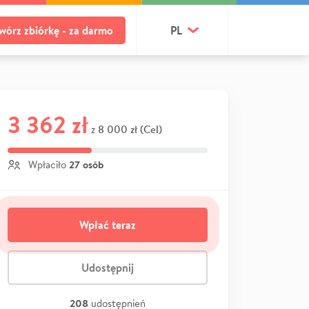
wórz zbiórkę - za darmo
PL
3 362 zł
8 000 zł (Cel)
z
27 osób
Wpłaciło
Wpłać teraz
Udostępnij
208
udostępnień