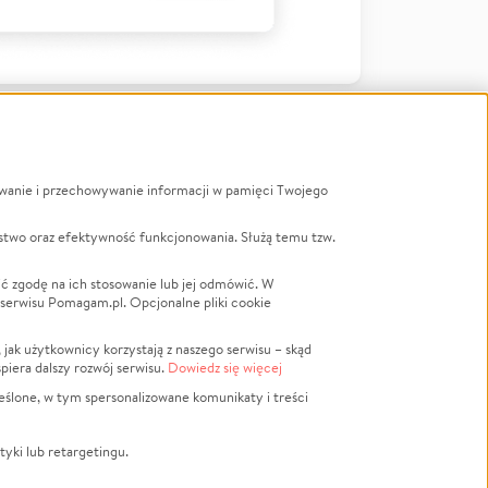
ywanie i przechowywanie informacji w pamięci Twojego
a
stwo oraz efektywność funkcjonowania. Służą temu tzw.
LGBTQ+
Powódź
ć zgodę na ich stosowanie lub jej odmówić. W
 serwisu Pomagam.pl. Opcjonalne pliki cookie
Wichura
NGO
ak użytkownicy korzystają z naszego serwisu – skąd
Religia
spiera dalszy rozwój serwisu.
Dowiedz się więcej
nansowa
Edukacja
eślone, w tym spersonalizowane komunikaty i treści
Podróż
Impreza
tyki lub retargetingu.
ść lokalna
Ochrona środowiska