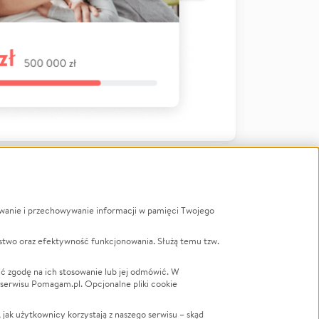
ywanie i przechowywanie informacji w pamięci Twojego
a
stwo oraz efektywność funkcjonowania. Służą temu tzw.
LGBTQ+
Powódź
ć zgodę na ich stosowanie lub jej odmówić. W
 serwisu Pomagam.pl. Opcjonalne pliki cookie
Wichura
NGO
ak użytkownicy korzystają z naszego serwisu – skąd