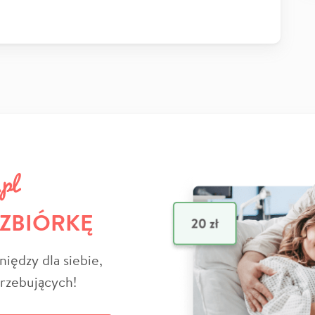
 ZBIÓRKĘ
niędzy dla siebie,
trzebujących!