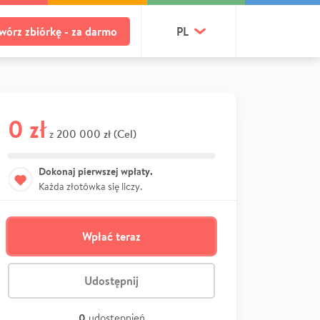
wórz zbiórkę - za darmo
PL
0 zł
200 000 zł (Cel)
z
Dokonaj pierwszej wpłaty.
Każda złotówka się liczy.
Wpłać teraz
Udostępnij
0
udostępnień