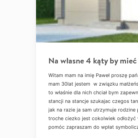
Na własne 4 kąty by mie
Witam mam na imię Paweł proszę pań
mam 30lat jestem w związku małżeńs
to właśnie dla nich chciał bym zapewn
stancji na stancje szukajac czegos ta
jak na razie ja sam utrzymuje rodzin
troche ciezko jest cokolwiek odłożyć 
pomóc zapraszam do wpłat symbolic