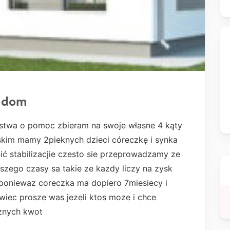
ć dom
stwa o pomoc zbieram na swoje własne 4 kąty
kim mamy 2pieknych dzieci córeczkę i synka
ić stabilizacjie czesto sie przeprowadzamy ze
nszego czasy sa takie ze kazdy liczy na zysk
e poniewaz coreczka ma dopiero 7miesiecy i
wiec prosze was jezeli ktos moze i chce
znych kwot