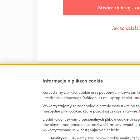
Stwórz zbiórkę - z
Jak to działa
Informacje o plikach cookie
Korzystamy z plików cookie oraz podobnych rozwiązań t
Infor
urządzenia końcowego (takiego jak np. laptop, tablet, sm
Wykorzystujemy te technologie przede wszystkim po to,
Jak to 
niezbędne pliki cookie
, które pozostają zawsze aktywne.
Facebook
Twitter
Instagram
Regula
opcjonalnych plików cookie
Dodatkowo, używamy
oraz p
dowolnym momencie masz możliwość zmiany swoich prefere
Polity
LinkedIn
TikTok
Youtube
wykorzystywane są w następujących celach:
RODO -
Analityka
– używamy tzw. plików cookie analityczny