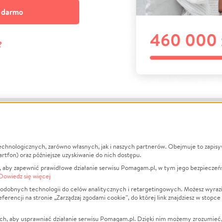
a darmo
?
echnologicznych, zarówno własnych, jak i naszych partnerów. Obejmuje to zapis
macje
O nas
Zbieraj n
artfon) oraz późniejsze uzyskiwanie do nich dostępu.
 aby zapewnić prawidłowe działanie serwisu Pomagam.pl, w tym jego bezpieczeń
działa?
Opinie
Leczenie
Dowiedz się więcej
min
Raporty
Zwierzęta
odobnych technologii do celów analitycznych i retargetingowych. Możesz wyrazi
ncji na stronie „Zarządzaj zgodami cookie”, do której link znajdziesz w stopce
ka Prywatności
Za darmo
Pożar
 Kontrahenci
Blog
Ukraina
ch, aby usprawniać działanie serwisu Pomagam.pl. Dzięki nim możemy zrozumieć, j