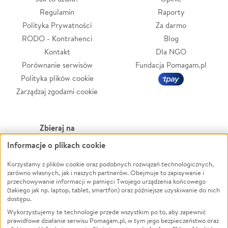
Regulamin
Raporty
Polityka Prywatności
Za darmo
RODO - Kontrahenci
Blog
Kontakt
Dla NGO
Porównanie serwisów
Fundacja Pomagam.pl
Polityka plików cookie
Zarządzaj zgodami cookie
Zbieraj na
Informacje o plikach cookie
Leczenie
LGBTQ+
Zwierzęta
Powódź
Korzystamy z plików cookie oraz podobnych rozwiązań technologicznych,
zarówno własnych, jak i naszych partnerów. Obejmuje to zapisywanie i
Pożar
Wichura
przechowywanie informacji w pamięci Twojego urządzenia końcowego
(takiego jak np. laptop, tablet, smartfon) oraz późniejsze uzyskiwanie do nich
Ukraina
NGO
dostępu.
Sport
Religia
Wykorzystujemy te technologie przede wszystkim po to, aby zapewnić
Pomoc Finansowa
Edukacja
prawidłowe działanie serwisu Pomagam.pl, w tym jego bezpieczeństwo oraz