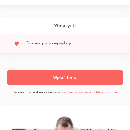
Wpłaty:
0
Dokonaj pierwszej wpłaty
Wpłać teraz
Uważasz, że ta zbiórka zawiera
niedozwolone treści
?
Napisz do nas