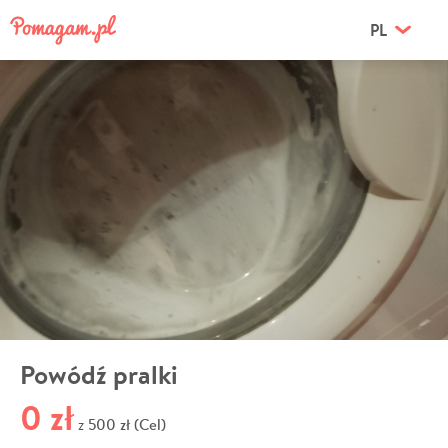
PL
Powódź pralki
0 zł
500 zł (Cel)
z