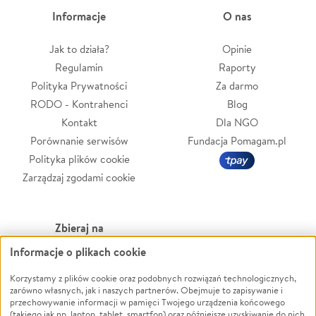
Informacje
O nas
Jak to działa?
Opinie
Regulamin
Raporty
Polityka Prywatności
Za darmo
RODO - Kontrahenci
Blog
Kontakt
Dla NGO
Porównanie serwisów
Fundacja Pomagam.pl
Polityka plików cookie
Zarządzaj zgodami cookie
Zbieraj na
Informacje o plikach cookie
Leczenie
LGBTQ+
Zwierzęta
Powódź
Korzystamy z plików cookie oraz podobnych rozwiązań technologicznych,
zarówno własnych, jak i naszych partnerów. Obejmuje to zapisywanie i
Pożar
Wichura
przechowywanie informacji w pamięci Twojego urządzenia końcowego
(takiego jak np. laptop, tablet, smartfon) oraz późniejsze uzyskiwanie do nich
Ukraina
NGO