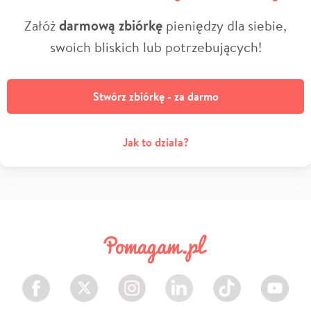
Załóż
darmową zbiórkę
pieniędzy dla siebie,
swoich bliskich lub potrzebujących!
Stwórz zbiórkę - za darmo
Jak to działa?
Facebook
Twitter
Instagram
LinkedIn
TikTok
Youtube