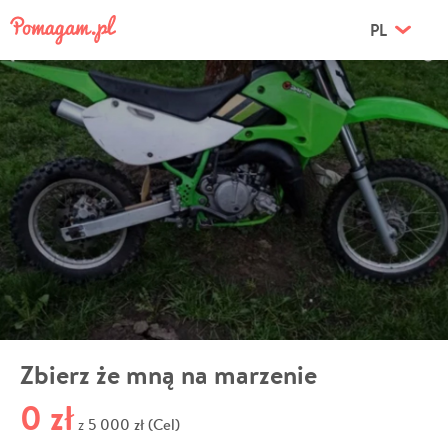
PL
Zbierz że mną na marzenie
0 zł
5 000 zł (Cel)
z