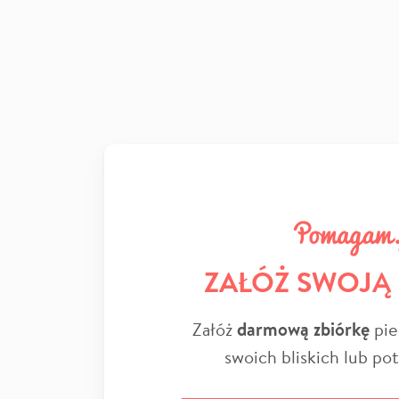
ZAŁÓŻ SWOJĄ
Załóż
darmową zbiórkę
pie
swoich bliskich lub po