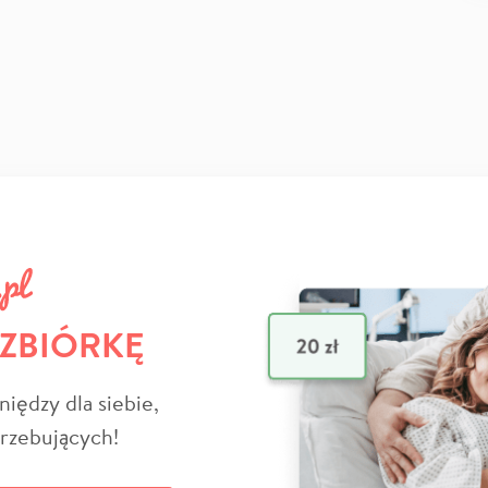
 ZBIÓRKĘ
niędzy dla siebie,
trzebujących!