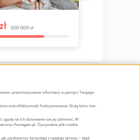
ywanie i przechowywanie informacji w pamięci Twojego
a
stwo oraz efektywność funkcjonowania. Służą temu tzw.
LGBTQ+
Powódź
ć zgodę na ich stosowanie lub jej odmówić. W
 serwisu Pomagam.pl. Opcjonalne pliki cookie
Wichura
NGO
ak użytkownicy korzystają z naszego serwisu – skąd