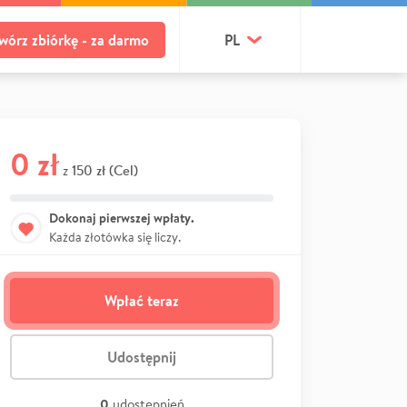
wórz zbiórkę - za darmo
PL
0 zł
150 zł (Cel)
z
Dokonaj pierwszej wpłaty.
Każda złotówka się liczy.
Wpłać teraz
Udostępnij
0
udostępnień