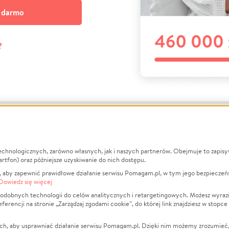
a darmo
?
echnologicznych, zarówno własnych, jak i naszych partnerów. Obejmuje to zapis
macje
O nas
Zbieraj n
artfon) oraz późniejsze uzyskiwanie do nich dostępu.
 aby zapewnić prawidłowe działanie serwisu Pomagam.pl, w tym jego bezpieczeń
działa?
Opinie
Leczenie
Dowiedz się więcej
min
Raporty
Zwierzęta
odobnych technologii do celów analitycznych i retargetingowych. Możesz wyrazi
ncji na stronie „Zarządzaj zgodami cookie”, do której link znajdziesz w stopce
ka Prywatności
Za darmo
Pożar
 Kontrahenci
Blog
Ukraina
ch, aby usprawniać działanie serwisu Pomagam.pl. Dzięki nim możemy zrozumieć, j