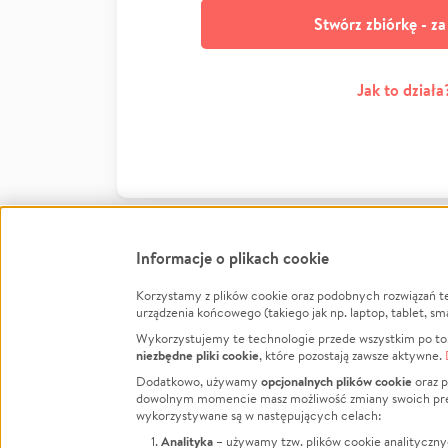
Stwórz zbiórkę - z
Jak to działa
Informacje o plikach cookie
Korzystamy z plików cookie oraz podobnych rozwiązań t
Infor
urządzenia końcowego (takiego jak np. laptop, tablet, sm
Wykorzystujemy te technologie przede wszystkim po to,
Jak to 
niezbędne pliki cookie
, które pozostają zawsze aktywne.
Facebook
Twitter
Instagram
Regula
opcjonalnych plików cookie
Dodatkowo, używamy
oraz p
dowolnym momencie masz możliwość zmiany swoich prefere
Polity
LinkedIn
TikTok
Youtube
wykorzystywane są w następujących celach:
RODO -
Analityka
– używamy tzw. plików cookie analityczny