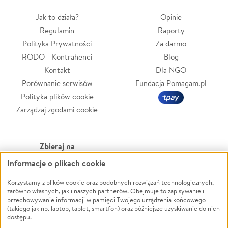
Jak to działa?
Opinie
Regulamin
Raporty
Polityka Prywatności
Za darmo
RODO - Kontrahenci
Blog
Kontakt
Dla NGO
Porównanie serwisów
Fundacja Pomagam.pl
Polityka plików cookie
Zarządzaj zgodami cookie
Zbieraj na
Informacje o plikach cookie
Leczenie
LGBTQ+
Zwierzęta
Powódź
Korzystamy z plików cookie oraz podobnych rozwiązań technologicznych,
zarówno własnych, jak i naszych partnerów. Obejmuje to zapisywanie i
Pożar
Wichura
przechowywanie informacji w pamięci Twojego urządzenia końcowego
(takiego jak np. laptop, tablet, smartfon) oraz późniejsze uzyskiwanie do nich
Ukraina
NGO
dostępu.
Sport
Religia