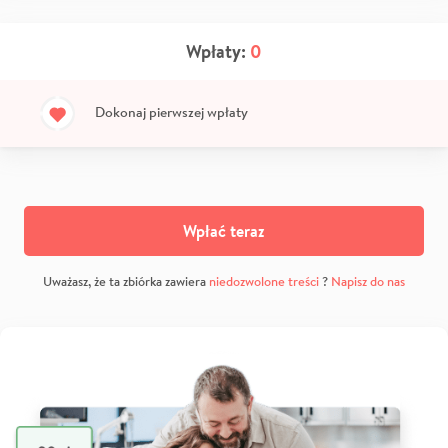
Wpłaty:
0
Dokonaj pierwszej wpłaty
Wpłać teraz
Uważasz, że ta zbiórka zawiera
niedozwolone treści
?
Napisz do nas