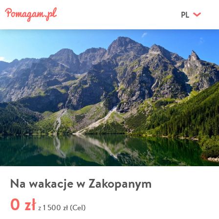
PL
Na wakacje w Zakopanym
0 zł
1 500 zł (Cel)
z