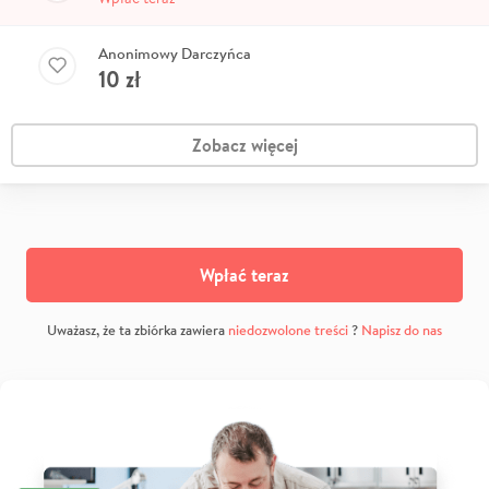
Anonimowy Darczyńca
10
zł
Zobacz więcej
Wpłać teraz
Uważasz, że ta zbiórka zawiera
niedozwolone treści
?
Napisz do nas