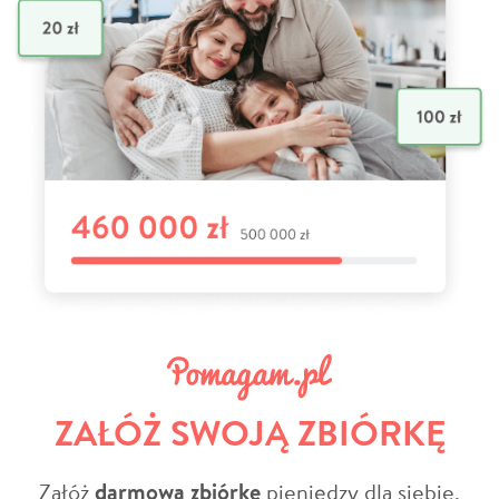
ZAŁÓŻ SWOJĄ ZBIÓRKĘ
Załóż
darmową zbiórkę
pieniędzy dla siebie,