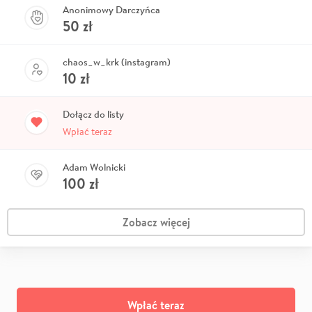
Anonimowy Darczyńca
50
zł
chaos_w_krk (instagram)
10
zł
Dołącz do listy
Wpłać teraz
Adam Wolnicki
100
zł
Zobacz więcej
Wpłać teraz