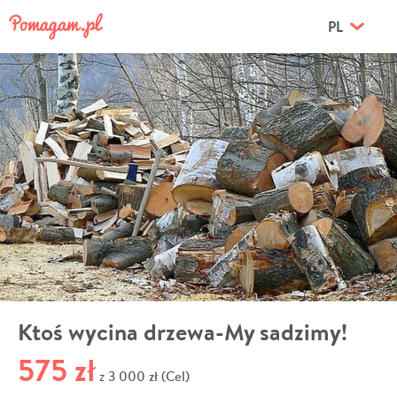
PL
Ktoś wycina drzewa-My sadzimy!
575 zł
3 000 zł (Cel)
z