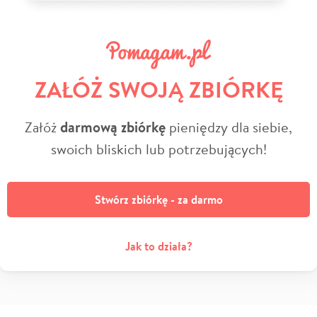
ZAŁÓŻ SWOJĄ ZBIÓRKĘ
Załóż
darmową zbiórkę
pieniędzy dla siebie,
swoich bliskich lub potrzebujących!
Stwórz zbiórkę - za darmo
Jak to działa?