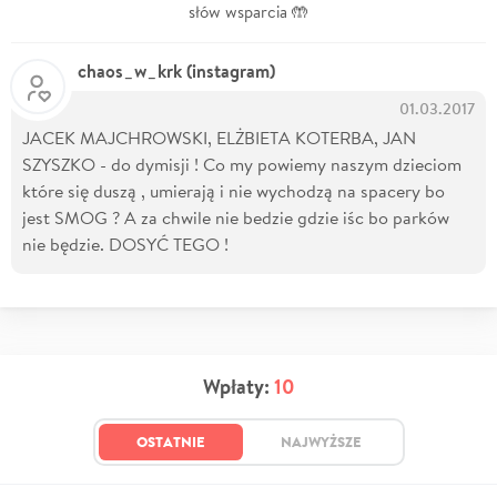
słów wsparcia 🤲
chaos_w_krk (instagram)
01.03.2017
JACEK MAJCHROWSKI, ELŻBIETA KOTERBA, JAN
SZYSZKO - do dymisji ! Co my powiemy naszym dzieciom
które się duszą , umierają i nie wychodzą na spacery bo
jest SMOG ? A za chwile nie bedzie gdzie iśc bo parków
nie będzie. DOSYĆ TEGO !
Wpłaty:
10
OSTATNIE
NAJWYŻSZE