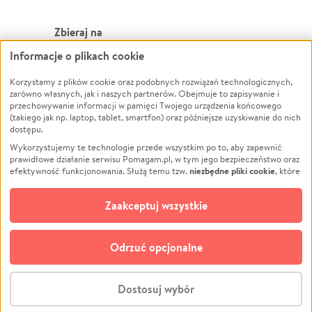
Zbieraj na
Informacje o plikach cookie
Leczenie
LGBTQ+
Zwierzęta
Powódź
Korzystamy z plików cookie oraz podobnych rozwiązań technologicznych,
zarówno własnych, jak i naszych partnerów. Obejmuje to zapisywanie i
Pożar
Wichura
przechowywanie informacji w pamięci Twojego urządzenia końcowego
(takiego jak np. laptop, tablet, smartfon) oraz późniejsze uzyskiwanie do nich
Ukraina
NGO
dostępu.
Sport
Religia
Wykorzystujemy te technologie przede wszystkim po to, aby zapewnić
Pomoc Finansowa
Edukacja
prawidłowe działanie serwisu Pomagam.pl, w tym jego bezpieczeństwo oraz
niezbędne pliki cookie
efektywność funkcjonowania. Służą temu tzw.
, które
Projekty
Podróż
pozostają zawsze aktywne.
Dowiedz się więcej
Pogrzeb
Impreza
opcjonalnych plików cookie
Dodatkowo, używamy
oraz podobnych
Zaakceptuj wszystkie
Społeczność lokalna
Ochrona środowiska
technologii do celów analitycznych i retargetingowych. Możesz wyrazić
zgodę na ich stosowanie lub jej odmówić. W dowolnym momencie masz
Kultura
Biznes
możliwość zmiany swoich preferencji na stronie „Zarządzaj zgodami cookie”,
Odrzuć opcjonalne
Polski
do której link znajdziesz w stopce serwisu Pomagam.pl. Opcjonalne pliki
cookie wykorzystywane są w następujących celach:
© CROWDING SP. Z O.O.
Analityka
– używamy tzw. plików cookie analitycznych, aby usprawniać
Dostosuj wybór
działanie serwisu Pomagam.pl. Dzięki nim możemy zrozumieć, jak
użytkownicy korzystają z naszego serwisu – skąd trafiają do serwisu, jak
Stwórz zbiórkę - za darmo