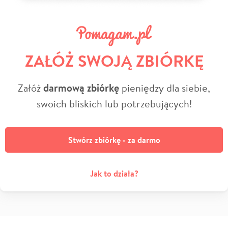
ZAŁÓŻ SWOJĄ ZBIÓRKĘ
Załóż
darmową zbiórkę
pieniędzy dla siebie,
swoich bliskich lub potrzebujących!
Stwórz zbiórkę - za darmo
Jak to działa?