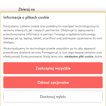
Zbieraj na
Informacje o plikach cookie
Leczenie
LGBTQ+
Zwierzęta
Powódź
Korzystamy z plików cookie oraz podobnych rozwiązań technologicznych,
zarówno własnych, jak i naszych partnerów. Obejmuje to zapisywanie i
Pożar
Wichura
przechowywanie informacji w pamięci Twojego urządzenia końcowego
(takiego jak np. laptop, tablet, smartfon) oraz późniejsze uzyskiwanie do nich
Ukraina
NGO
dostępu.
Sport
Religia
Wykorzystujemy te technologie przede wszystkim po to, aby zapewnić
Pomoc Finansowa
Edukacja
prawidłowe działanie serwisu Pomagam.pl, w tym jego bezpieczeństwo oraz
niezbędne pliki cookie
efektywność funkcjonowania. Służą temu tzw.
, które
Projekty
Podróż
pozostają zawsze aktywne.
Dowiedz się więcej
Pogrzeb
Impreza
opcjonalnych plików cookie
Dodatkowo, używamy
oraz podobnych
Zaakceptuj wszystkie
Społeczność lokalna
Ochrona środowiska
technologii do celów analitycznych i retargetingowych. Możesz wyrazić
zgodę na ich stosowanie lub jej odmówić. W dowolnym momencie masz
Kultura
Biznes
możliwość zmiany swoich preferencji na stronie „Zarządzaj zgodami cookie”,
Odrzuć opcjonalne
Polski
do której link znajdziesz w stopce serwisu Pomagam.pl. Opcjonalne pliki
cookie wykorzystywane są w następujących celach:
© CROWDING SP. Z O.O.
Analityka
– używamy tzw. plików cookie analitycznych, aby usprawniać
Dostosuj wybór
działanie serwisu Pomagam.pl. Dzięki nim możemy zrozumieć, jak
użytkownicy korzystają z naszego serwisu – skąd trafiają do serwisu, jak
Stwórz zbiórkę - za darmo
długo z niego korzystają i jak się po nim poruszają. Pozwala nam to na