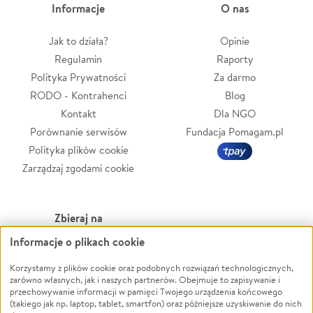
Informacje
O nas
Jak to działa?
Opinie
Regulamin
Raporty
Polityka Prywatności
Za darmo
RODO - Kontrahenci
Blog
Kontakt
Dla NGO
Porównanie serwisów
Fundacja Pomagam.pl
Polityka plików cookie
Zarządzaj zgodami cookie
Zbieraj na
Informacje o plikach cookie
Leczenie
LGBTQ+
Zwierzęta
Powódź
Korzystamy z plików cookie oraz podobnych rozwiązań technologicznych,
zarówno własnych, jak i naszych partnerów. Obejmuje to zapisywanie i
Pożar
Wichura
przechowywanie informacji w pamięci Twojego urządzenia końcowego
(takiego jak np. laptop, tablet, smartfon) oraz późniejsze uzyskiwanie do nich
Ukraina
NGO