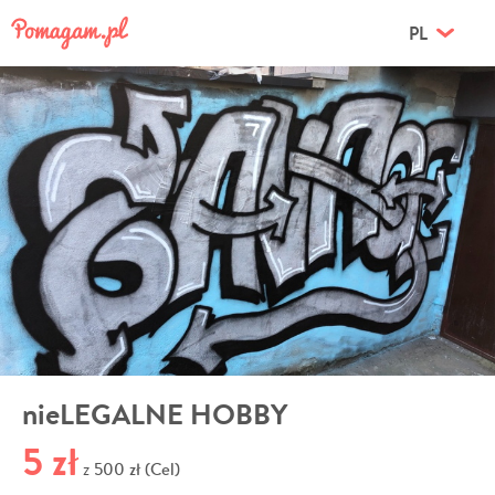
PL
nieLEGALNE HOBBY
5 zł
500 zł (Cel)
z