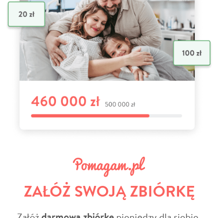
ZAŁÓŻ SWOJĄ ZBIÓRKĘ
Załóż
darmową zbiórkę
pieniędzy dla siebie,