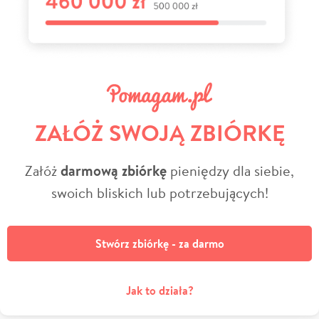
ZAŁÓŻ SWOJĄ ZBIÓRKĘ
Załóż
darmową zbiórkę
pieniędzy dla siebie,
swoich bliskich lub potrzebujących!
Stwórz zbiórkę - za darmo
Jak to działa?