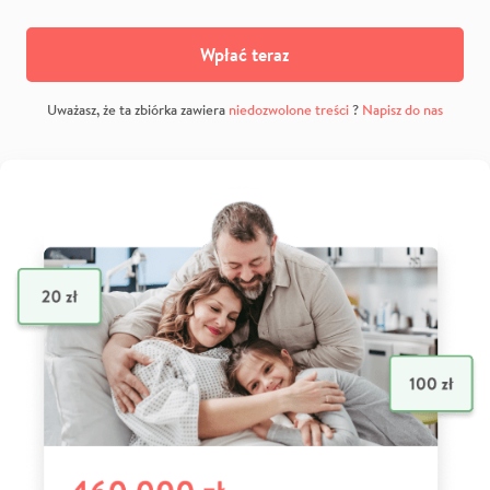
Wpłać teraz
Uważasz, że ta zbiórka zawiera
niedozwolone treści
?
Napisz do nas