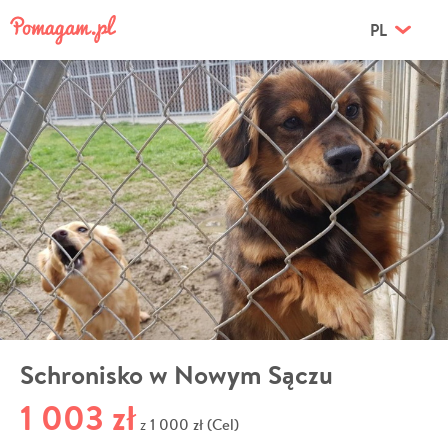
PL
Schronisko w Nowym Sączu
1 003 zł
1 000 zł (Cel)
z