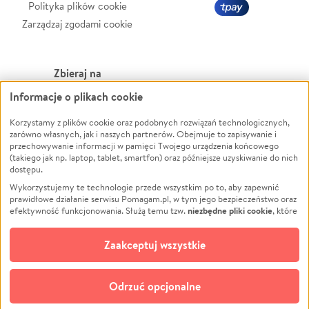
Polityka plików cookie
Zarządzaj zgodami cookie
Zbieraj na
Informacje o plikach cookie
Leczenie
LGBTQ+
Zwierzęta
Powódź
Korzystamy z plików cookie oraz podobnych rozwiązań technologicznych,
zarówno własnych, jak i naszych partnerów. Obejmuje to zapisywanie i
Pożar
Wichura
przechowywanie informacji w pamięci Twojego urządzenia końcowego
(takiego jak np. laptop, tablet, smartfon) oraz późniejsze uzyskiwanie do nich
Ukraina
NGO
dostępu.
Sport
Religia
Wykorzystujemy te technologie przede wszystkim po to, aby zapewnić
Pomoc Finansowa
Edukacja
prawidłowe działanie serwisu Pomagam.pl, w tym jego bezpieczeństwo oraz
niezbędne pliki cookie
efektywność funkcjonowania. Służą temu tzw.
, które
Projekty
Podróż
pozostają zawsze aktywne.
Dowiedz się więcej
Pogrzeb
Impreza
opcjonalnych plików cookie
Dodatkowo, używamy
oraz podobnych
Zaakceptuj wszystkie
Społeczność lokalna
Ochrona środowiska
technologii do celów analitycznych i retargetingowych. Możesz wyrazić
zgodę na ich stosowanie lub jej odmówić. W dowolnym momencie masz
Kultura
Biznes
możliwość zmiany swoich preferencji na stronie „Zarządzaj zgodami cookie”,
Odrzuć opcjonalne
Polski
do której link znajdziesz w stopce serwisu Pomagam.pl. Opcjonalne pliki
cookie wykorzystywane są w następujących celach: