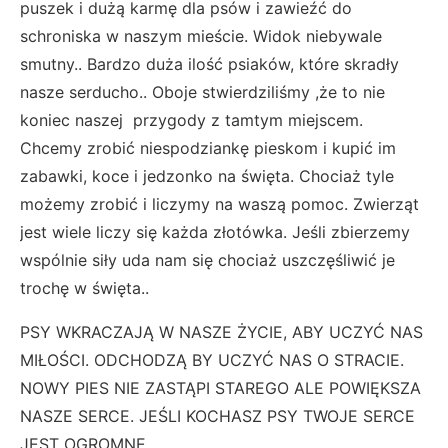
puszek i dużą karmę dla psów i zawieźć do
schroniska w naszym mieście. Widok niebywale
smutny.. Bardzo duża ilość psiaków, które skradły
nasze serducho.. Oboje stwierdziliśmy ,że to nie
koniec naszej przygody z tamtym miejscem.
Chcemy zrobić niespodziankę pieskom i kupić im
zabawki, koce i jedzonko na święta. Chociaż tyle
możemy zrobić i liczymy na waszą pomoc. Zwierząt
jest wiele liczy się każda złotówka. Jeśli zbierzemy
wspólnie siły uda nam się chociaż uszczęśliwić je
trochę w święta..
PSY WKRACZAJĄ W NASZE ŻYCIE, ABY UCZYĆ NAS
MIŁOŚCI. ODCHODZĄ BY UCZYĆ NAS O STRACIE.
NOWY PIES NIE ZASTĄPI STAREGO ALE POWIĘKSZA
NASZE SERCE. JEŚLI KOCHASZ PSY TWOJE SERCE
JEST OGROMNE.