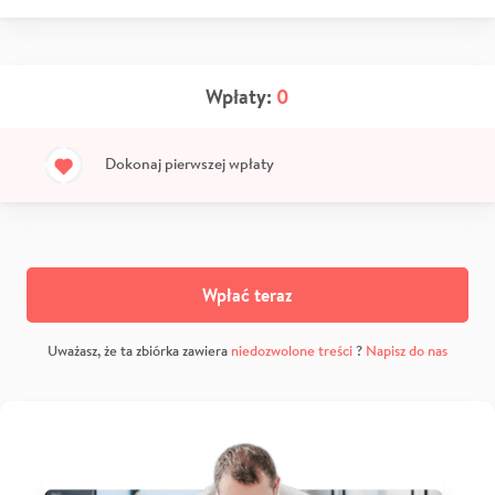
Wpłaty:
0
Dokonaj pierwszej wpłaty
Wpłać teraz
Uważasz, że ta zbiórka zawiera
niedozwolone treści
?
Napisz do nas