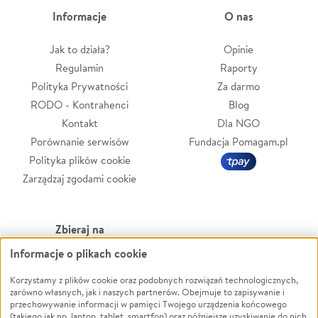
Informacje
O nas
Jak to działa?
Opinie
Regulamin
Raporty
Polityka Prywatności
Za darmo
RODO - Kontrahenci
Blog
Kontakt
Dla NGO
Porównanie serwisów
Fundacja Pomagam.pl
Polityka plików cookie
Zarządzaj zgodami cookie
Zbieraj na
Informacje o plikach cookie
Leczenie
LGBTQ+
Zwierzęta
Powódź
Korzystamy z plików cookie oraz podobnych rozwiązań technologicznych,
zarówno własnych, jak i naszych partnerów. Obejmuje to zapisywanie i
Pożar
Wichura
przechowywanie informacji w pamięci Twojego urządzenia końcowego
(takiego jak np. laptop, tablet, smartfon) oraz późniejsze uzyskiwanie do nich
Ukraina
NGO