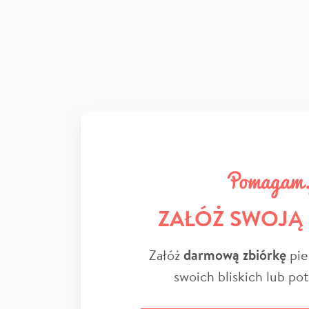
ZAŁÓŻ SWOJĄ
Załóż
darmową zbiórkę
pie
swoich bliskich lub po