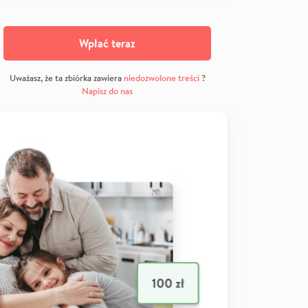
Wpłać teraz
Uważasz, że ta zbiórka zawiera
niedozwolone treści
?
Napisz do nas