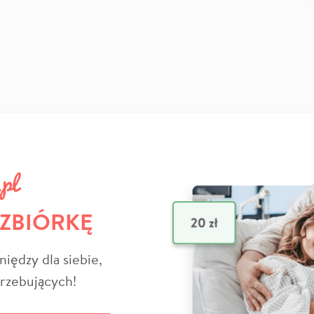
 ZBIÓRKĘ
niędzy dla siebie,
trzebujących!