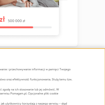
ywanie i przechowywanie informacji w pamięci Twojego
a
stwo oraz efektywność funkcjonowania. Służą temu tzw.
LGBTQ+
Powódź
ć zgodę na ich stosowanie lub jej odmówić. W
 serwisu Pomagam.pl. Opcjonalne pliki cookie
Wichura
NGO
ak użytkownicy korzystają z naszego serwisu – skąd