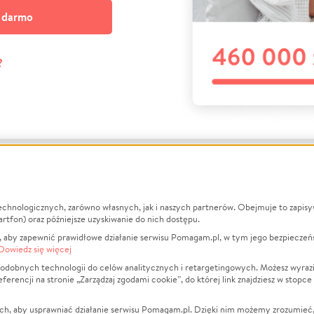
a darmo
?
echnologicznych, zarówno własnych, jak i naszych partnerów. Obejmuje to zapis
macje
O nas
Zbieraj n
artfon) oraz późniejsze uzyskiwanie do nich dostępu.
 aby zapewnić prawidłowe działanie serwisu Pomagam.pl, w tym jego bezpieczeń
działa?
Opinie
Leczenie
Dowiedz się więcej
min
Raporty
Zwierzęta
odobnych technologii do celów analitycznych i retargetingowych. Możesz wyrazi
ncji na stronie „Zarządzaj zgodami cookie”, do której link znajdziesz w stopce
ka Prywatności
Za darmo
Pożar
 Kontrahenci
Blog
Ukraina
ch, aby usprawniać działanie serwisu Pomagam.pl. Dzięki nim możemy zrozumieć, j