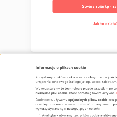
Stwórz zbiórkę - z
Jak to działa
Informacje o plikach cookie
Korzystamy z plików cookie oraz podobnych rozwiązań t
Infor
urządzenia końcowego (takiego jak np. laptop, tablet, sm
Wykorzystujemy te technologie przede wszystkim po to,
Jak to 
niezbędne pliki cookie
, które pozostają zawsze aktywne.
Facebook
Twitter
Instagram
Regula
opcjonalnych plików cookie
Dodatkowo, używamy
oraz p
dowolnym momencie masz możliwość zmiany swoich prefere
Polity
LinkedIn
TikTok
Youtube
wykorzystywane są w następujących celach:
RODO -
Analityka
– używamy tzw. plików cookie analityczny