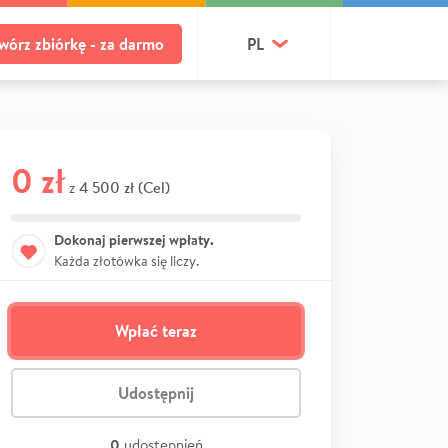
wórz zbiórkę - za darmo
PL
0 zł
4 500 zł (Cel)
z
Dokonaj pierwszej wpłaty.
Każda złotówka się liczy.
Wpłać teraz
Udostępnij
0
udostępnień